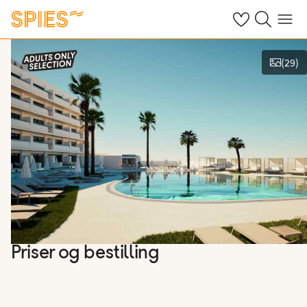
Se dine gemte h
Søg på spies.
Menu
(
29
)
Vis billeder
Priser og bestilling