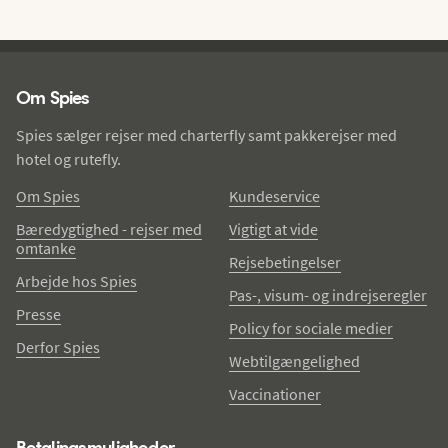
Spies - sidefod
Om Spies
Spies sælger rejser med charterfly samt pakkerejser med
hotel og rutefly.
Om Spies
Kundeservice
Bæredygtighed - rejser med
Vigtigt at vide
omtanke
Rejsebetingelser
Arbejde hos Spies
Pas-, visum- og indrejseregler
Presse
Policy for sociale medier
Derfor Spies
Webtilgængelighed
Vaccinationer
Betalingsmuligheder