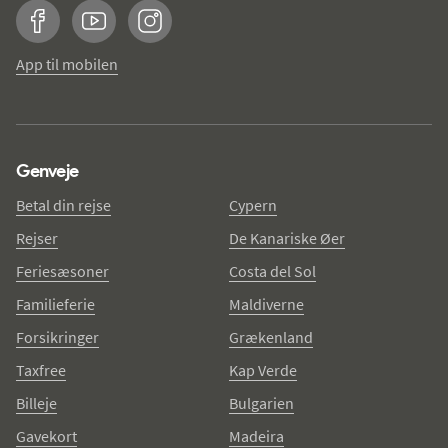
Facebook
YouTube
Instagram
App til mobilen
Genveje
Betal din rejse
Cypern
Rejser
De Kanariske Øer
Feriesæsoner
Costa del Sol
Familieferie
Maldiverne
Forsikringer
Grækenland
Taxfree
Kap Verde
Billeje
Bulgarien
Gavekort
Madeira