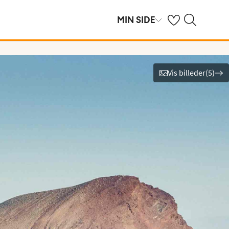
Se dine gemte hot
Søg på spies.dk
MIN SIDE
Vis billeder
(
5
)