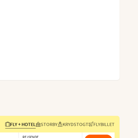
FLY + HOTEL
STORBY
KRYDSTOGT
FLYBILLET
REJSENDE