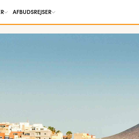
ER
AFBUDSREJSER