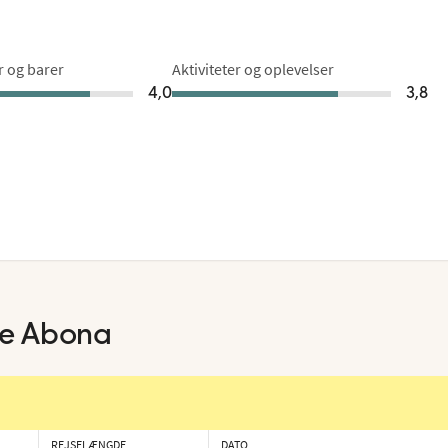
r og barer
Aktiviteter og oplevelser
4,0
3,8
de Abona
REJSELÆNGDE
DATO