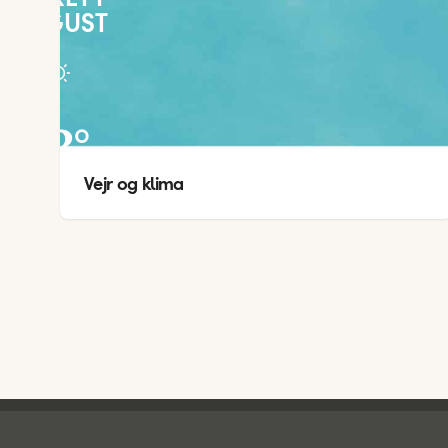
AUGUST
23
°
Vejr og klima
20
°
Spies - sidefod