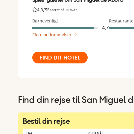
4,3
/5
Baseret på 56 svar
Bedømmelse fra Spies gæster: 4.3/5
Børnevenligt
Restaurante
4,7
Flere bedømmelser
FIND DIT HOTEL
Find din rejse til
San Miguel 
Bestil din rejse
FRA
REJSEMÅL