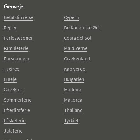
Genveje
Betal din rejse
Cypern
Rejser
De Kanariske Øer
Feriesæsoner
Costa del Sol
Familieferie
Maldiverne
Forsikringer
Grækenland
Taxfree
Kap Verde
Billeje
Bulgarien
Gavekort
Madeira
Sommerferie
Mallorca
Efterårsferie
Thailand
Påskeferie
Tyrkiet
Juleferie