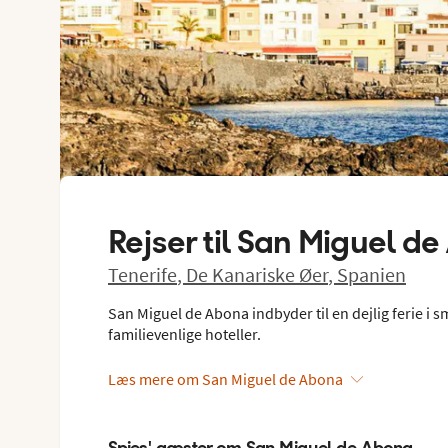
Rejser til
San Miguel de
Tenerife
,
De Kanariske Øer
,
Spanien
San Miguel de Abona indbyder til en dejlig ferie i 
familievenlige hoteller.
Læs mere om San Miguel de Abona
Spies' gæster om San Miguel de Abona