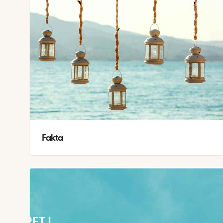
Fakta
VEJRET I