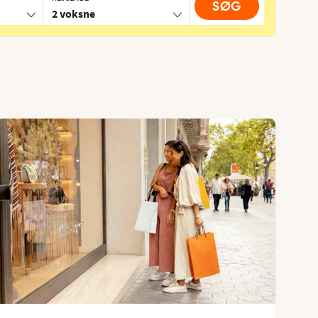
SØG
2 voksne