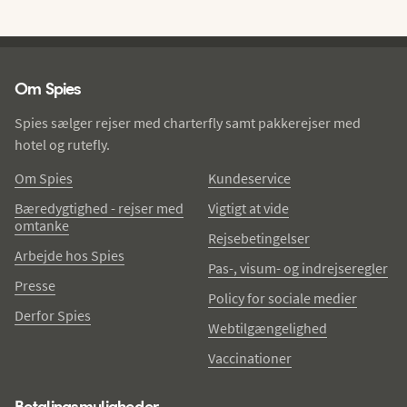
Spies - sidefod
Om Spies
Spies sælger rejser med charterfly samt pakkerejser med
hotel og rutefly.
Om Spies
Kundeservice
Bæredygtighed - rejser med
Vigtigt at vide
omtanke
Rejsebetingelser
Arbejde hos Spies
Pas-, visum- og indrejseregler
Presse
Policy for sociale medier
Derfor Spies
Webtilgængelighed
Vaccinationer
Betalingsmuligheder