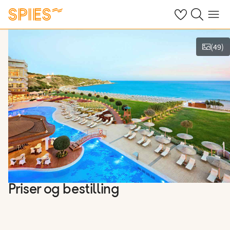
Se dine gemte h
Søg på spies.
Menu
(
49
)
Vis billeder
Priser og bestilling