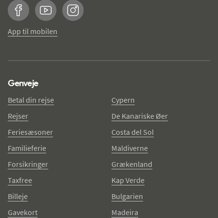
Facebook
YouTube
Instagram
App til mobilen
Genveje
Betal din rejse
Cypern
Rejser
De Kanariske Øer
Feriesæsoner
Costa del Sol
Familieferie
Maldiverne
Forsikringer
Grækenland
Taxfree
Kap Verde
Billeje
Bulgarien
Gavekort
Madeira