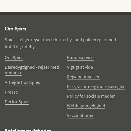
Spies - sidefod
Om Spies
Spies sælger rejser med charterfly samt pakkerejser med
hotel og rutefly.
Om Spies
Kundeservice
Bæredygtighed - rejser med
Vigtigt at vide
omtanke
Rejsebetingelser
Arbejde hos Spies
Pas-, visum- og indrejseregler
Presse
Policy for sociale medier
Derfor Spies
Webtilgængelighed
Vaccinationer
Betalingsmuligheder