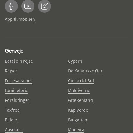
Facebook
YouTube
Instagram
App til mobilen
Genveje
Betal din rejse
Cypern
Rejser
De Kanariske Øer
Feriesæsoner
Costa del Sol
Familieferie
Maldiverne
Forsikringer
Grækenland
Taxfree
Kap Verde
Billeje
Bulgarien
Gavekort
Madeira