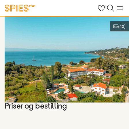
Se dine gemte h
Søg på spies.
Menu
(
40
)
Vis billeder
Priser og bestilling