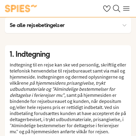
Se dine gemte h
Søg på spies.
Menu
Se alle rejsebetingelser
Almindelige bestemmelser
1. Indtegning
1. Indtegning
2. Rejsens pris m.v.
Indtegning til en rejse kan ske ved personlig, skriftlig eller
3. Betaling, prisændringer m.v.
telefonisk henvendelse til rejsebureauet samt via mail og
hjemmeside. Indtegningen og dermed oplysningerne og
4. Ændring og afbestilling inden afrejse
vilkårene
på hjemmesidens prisangivelse, trykt
udbudsmateriale og ”Almindelige bestemmelser for
5. Rejsebureauets pligter og ansvar efter afrejse
deltagelse i ferierejser mv.”
, samt på hjemmesiden er
bindende for rejsebureauet og kunden, når depositum
6. Luftfartsselskabets ansvar
og/eller hele rejsens pris er rettidigt indbetalt. Ved sin
7. Den rejsendes pligter og ansvar
indbetaling forudsættes kunden at have accepteret de på
deltagerbeviset, i trykt udbudsmateriale, prisangivelse, i
8. Rejsearrangørens bistand
”Almindelige bestemmelser for deltagelse i ferierejser
mv.” og på hjemmesiden anførte vilkår for rejsen.
9. Reklamationer