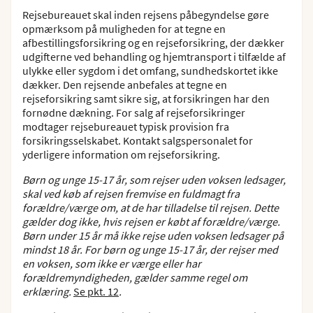
Rejsebureauet skal inden rejsens påbegyndelse gøre
10. Håndtering af persondata
opmærksom på muligheden for at tegne en
afbestillingsforsikring og en rejseforsikring, der dækker
11. Forsikring/sygdom/tyveri
udgifterne ved behandling og hjemtransport i tilfælde af
ulykke eller sygdom i det omfang, sundhedskortet ikke
12. Fuldmagt til børn
dækker. Den rejsende anbefales at tegne en
13. Ejer af rejsen
rejseforsikring samt sikre sig, at forsikringen har den
fornødne dækning. For salg af rejseforsikringer
14. Gavekort
modtager rejsebureauet typisk provision fra
forsikringsselskabet. Kontakt salgspersonalet for
15. Krydstogter
yderligere information om rejseforsikring.
Børn og unge 15-17 år, som rejser uden voksen ledsager,
skal ved køb af rejsen fremvise en fuldmagt fra
forældre/værge om, at de har tilladelse til rejsen. Dette
gælder dog ikke, hvis rejsen er købt af forældre/værge.
Børn under 15 år må ikke rejse uden voksen ledsager på
mindst 18 år. For børn og unge 15-17 år, der rejser med
en voksen, som ikke er værge eller har
forældremyndigheden, gælder samme regel om
erklæring.
Se pkt. 12
.