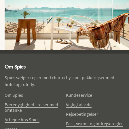
Spies - sidefod
Om Spies
Spies sælger rejser med charterfly samt pakkerejser med
hotel og rutefly.
Om Spies
Kundeservice
Bæredygtighed - rejser med
Vigtigt at vide
omtanke
Rejsebetingelser
Arbejde hos Spies
Pas-, visum- og indrejseregler
Presse