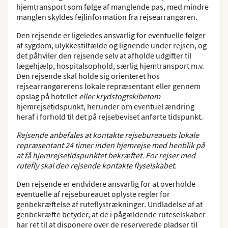
hjemtransport som følge af manglende pas, med mindre
manglen skyldes fejlinformation fra rejsearrangøren.
Den rejsende er ligeledes ansvarlig for eventuelle følger
af sygdom, ulykkestilfælde og lignende under rejsen, og
det påhviler den rejsende selv at afholde udgifter til
lægehjælp, hospitalsophold, særlig hjemtransport m.v.
Den rejsende skal holde sig orienteret hos
rejsearrangørerens lokale repræsentant eller gennem
opslag på hotellet
eller krydstogtskibetom
hjemrejsetidspunkt, herunder om eventuel ændring
heraf i forhold til det på rejsebeviset anførte tidspunkt.
Rejsende anbefales at kontakte rejsebureauets lokale
repræsentant 24 timer inden hjemrejse med henblik på
at få hjemrejsetidspunktet bekræftet. For rejser med
rutefly skal den rejsende kontakte flyselskabet.
Den rejsende er endvidere ansvarlig for at overholde
eventuelle af rejsebureauet oplyste regler for
genbekræftelse af ruteflystrækninger. Undladelse af at
genbekræfte betyder, at de i pågældende ruteselskaber
har ret til at disponere over de reserverede pladser til