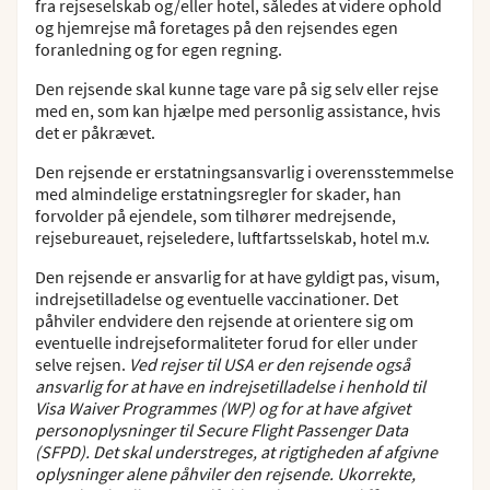
fra rejseselskab og/eller hotel, således at videre ophold
og hjemrejse må foretages på den rejsendes egen
10. Håndtering af persondata
foranledning og for egen regning.
11. Forsikring/sygdom/tyveri
Den rejsende skal kunne tage vare på sig selv eller rejse
med en, som kan hjælpe med personlig assistance, hvis
12. Fuldmagt til børn
det er påkrævet.
13. Ejer af rejsen
Den rejsende er erstatningsansvarlig i overensstemmelse
14. Gavekort
med almindelige erstatningsregler for skader, han
forvolder på ejendele, som tilhører medrejsende,
15. Krydstogter
rejsebureauet, rejseledere, luftfartsselskab, hotel m.v.
Den rejsende er ansvarlig for at have gyldigt pas, visum,
indrejsetilladelse og eventuelle vaccinationer. Det
påhviler endvidere den rejsende at orientere sig om
eventuelle indrejseformaliteter forud for eller under
selve rejsen.
Ved rejser til USA er den rejsende også
ansvarlig for at have en indrejsetilladelse i henhold til
Visa Waiver Programmes (WP) og for at have afgivet
personoplysninger til Secure Flight Passenger Data
(SFPD). Det skal understreges, at rigtigheden af afgivne
oplysninger alene påhviler den rejsende. Ukorrekte,