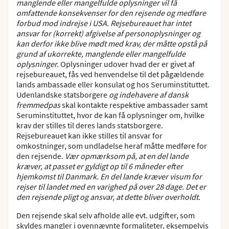
manglende eller mangelfulde oplysninger vil få
omfattende konsekvenser for den rejsende og medføre
forbud mod indrejse i USA. Rejsebureauet har intet
ansvar for (korrekt) afgivelse af personoplysninger og
kan derfor ikke blive mødt med krav, der måtte opstå på
grund af ukorrekte, manglende eller mangelfulde
oplysninger.
Oplysninger udover hvad der er givet af
rejsebureauet, fås ved henvendelse til det pågældende
lands ambassade eller konsulat og hos Seruminstituttet.
Udenlandske statsborgere
og indehavere af dansk
fremmedpas
skal kontakte respektive ambassader samt
Seruminstituttet, hvor de kan få oplysninger om, hvilke
krav der stilles til deres lands statsborgere.
Rejsebureauet kan ikke stilles til ansvar for
omkostninger, som undladelse heraf måtte medføre for
den rejsende.
Vær opmærksom på, at en del lande
kræver, at passet er gyldigt op til 6 måneder efter
hjemkomst til Danmark. En del lande kræver visum for
rejser til landet med en varighed på over 28 dage. Det er
den rejsende pligt og ansvar, at dette bliver overholdt.
Den rejsende skal selv afholde alle evt. udgifter, som
skyldes mangler i ovennævnte formaliteter, eksempelvis