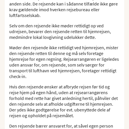
anden side. De rejsende kan i sådanne tilfælde ikke gøre
krav gældende imod hverken rejsebureau eller
luftfartsselskab.
Selv om den rejsende ikke møder rettidigt op ved
udrejsen, bevarer den rejsende retten til hjemrejsen,
medmindre lokal lovgivning udelukker dette.
Møder den rejsende ikke rettidigt ved hjemrejsen, mister
den rejsende retten til denne og må selv foretage
hjemrejse for egen regning. Rejsearrangøren er ligeledes
uden ansvar for, om rejsende, som selv sørger for
transport til lufthavn ved hjemrejsen, foretager rettidigt
check-in.
Hvis den rejsende ønsker at afbryde rejsen før tid og
rejse hjem på egen hånd, uden at rejsearrangørens
forhold med rette har givet anledning hertil, påhviler det
den rejsende selv at afholde udgifterne til hjemrejsen.
Der ydes ikke godtgørelse for evt. ubenyttede dele af
rejsen og opholdet på rejsemålet.
Den rejsende bærer ansvaret for, at såvel egen person