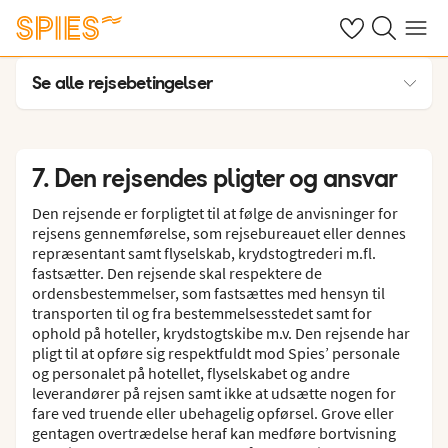
Se dine gemte h
Søg på spies.
Menu
Se alle rejsebetingelser
Almindelige bestemmelser
1. Indtegning
7. Den rejsendes pligter og ansvar
2. Rejsens pris m.v.
Den rejsende er forpligtet til at følge de anvisninger for
3. Betaling, prisændringer m.v.
rejsens gennemførelse, som rejsebureauet eller dennes
repræsentant samt flyselskab, krydstogtrederi m.fl.
4. Ændring og afbestilling inden afrejse
fastsætter. Den rejsende skal respektere de
ordensbestemmelser, som fastsættes med hensyn til
5. Rejsebureauets pligter og ansvar efter afrejse
transporten til og fra bestemmelsesstedet samt for
ophold på hoteller, krydstogtskibe m.v. Den rejsende har
6. Luftfartsselskabets ansvar
pligt til at opføre sig respektfuldt mod Spies’ personale
7. Den rejsendes pligter og ansvar
og personalet på hotellet, flyselskabet og andre
leverandører på rejsen samt ikke at udsætte nogen for
8. Rejsearrangørens bistand
fare ved truende eller ubehagelig opførsel. Grove eller
gentagen overtrædelse heraf kan medføre bortvisning
9. Reklamationer