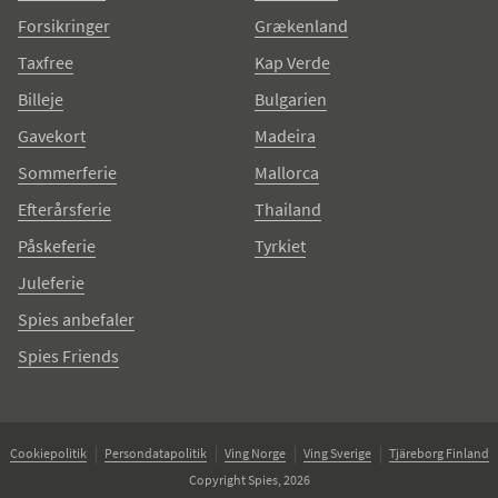
Forsikringer
Grækenland
Taxfree
Kap Verde
Billeje
Bulgarien
Gavekort
Madeira
Sommerferie
Mallorca
Efterårsferie
Thailand
Påskeferie
Tyrkiet
Juleferie
Spies anbefaler
Spies Friends
Cookiepolitik
Persondatapolitik
Ving Norge
Ving Sverige
Tjäreborg Finland
Copyright Spies, 2026