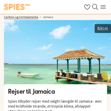
Se dine gemte h
Søg på spies.
Menu
Caribien og Centralamerika
Jamaica
(
19
)
Vis billeder
Rejser til
Jamaica
Spies tilbyder rejser med valgfri længde til Jamaica - øen
med kridhvide strande, et tropisk klima, afslappet
atmosfære og lækker mad.