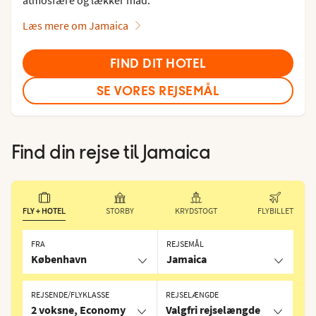
Læs mere om Jamaica
FIND DIT HOTEL
SE VORES REJSEMÅL
Find din rejse til
Jamaica
FLY + HOTEL
STORBY
KRYDSTOGT
FLYBILLET
FRA
REJSEMÅL
København
Jamaica
REJSENDE/FLYKLASSE
REJSELÆNGDE
2 voksne, Economy
Valgfri rejselængde