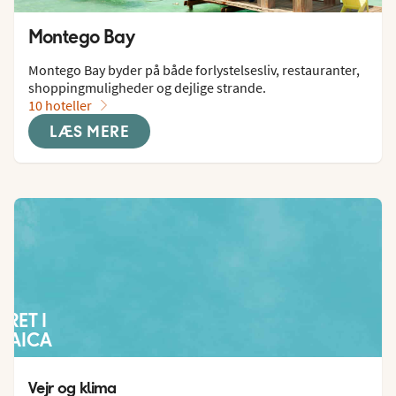
Montego Bay
Montego Bay byder på både forlystelsesliv, restauranter, 
shoppingmuligheder og dejlige strande.
10 hoteller
LÆS MERE
JRET I
MAICA
Vejr og klima