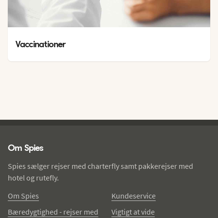
Vaccinationer
Spies - sidefod
Om Spies
Spies sælger rejser med charterfly samt pakkerejser med
hotel og rutefly.
Om Spies
Kundeservice
Bæredygtighed - rejser med
Vigtigt at vide