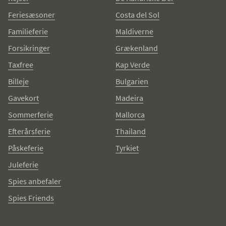
Feriesæsoner
Costa del Sol
Familieferie
Maldiverne
Forsikringer
Grækenland
Taxfree
Kap Verde
Billeje
Bulgarien
Gavekort
Madeira
Sommerferie
Mallorca
Efterårsferie
Thailand
Påskeferie
Tyrkiet
Juleferie
Spies anbefaler
Spies Friends