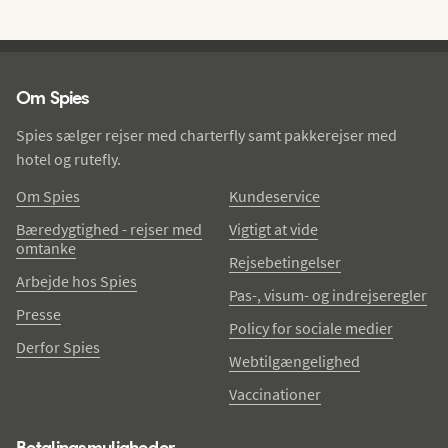
Spies - sidefod
Om Spies
Spies sælger rejser med charterfly samt pakkerejser med
hotel og rutefly.
Om Spies
Kundeservice
Bæredygtighed - rejser med
Vigtigt at vide
omtanke
Rejsebetingelser
Arbejde hos Spies
Pas-, visum- og indrejseregler
Presse
Policy for sociale medier
Derfor Spies
Webtilgængelighed
Vaccinationer
Betalingsmuligheder