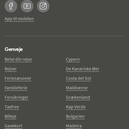
Facebook
YouTube
Instagram
App til mobilen
Genveje
Betal din rejse
Cypern
Rejser
De Kanariske Øer
Feriesæsoner
Costa del Sol
Familieferie
Maldiverne
Forsikringer
Grækenland
Taxfree
Kap Verde
Billeje
Bulgarien
Gavekort
Madeira