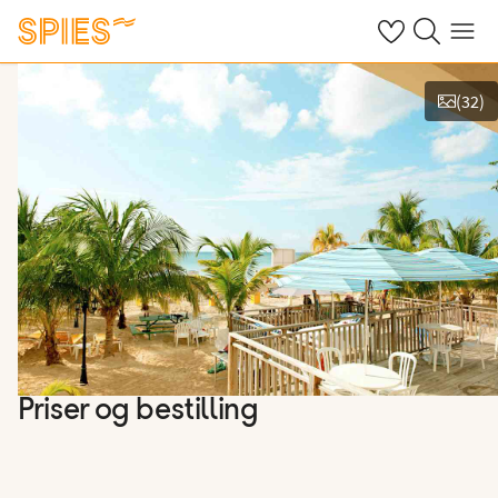
Se dine gemte h
Søg på spies.
Menu
(
32
)
Vis billeder
Priser og bestilling