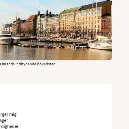
Finlands indbydende hovedstad.
rger mig.
tager
rdigheder.