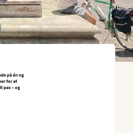
nde på én og
er for at
t pas – og