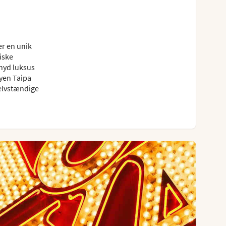
er en unik
iske
nyd luksus
byen Taipa
elvstændige