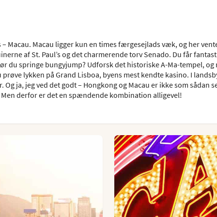
s – Macau. Macau ligger kun en times færgesejlads væk, og her vent
uinerne af St. Paul’s og det charmerende torv Senado. Du får fantast
tør du springe bungyjump? Udforsk det historiske A-Ma-tempel, og 
du prøve lykken på Grand Lisboa, byens mest kendte kasino. I lands
 Og ja, jeg ved det godt – Hongkong og Macau er ikke som sådan s
. Men derfor er det en spændende kombination alligevel!