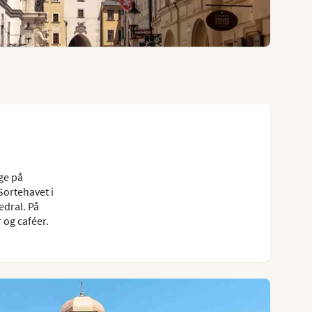
ge på
Sortehavet i
edral. På
og caféer.