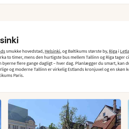
sinki
nds
smukke hovedstad,
Helsinki
, og Baltikums største by,
Riga
i
Letl
rka to timer, mens den hurtigste bus mellem Tallinn og Riga tager ci
 byerne flere gange dagligt – hver dag. Planlægger du smart, kan d
ige og moderne Tallinn er virkelig Estlands kronjuvel og en skøn ko
tikums Paris.