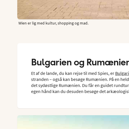
Wien er lig med kultur, shopping og mad.
Bulgarien og Rumænie
Et af de lande, du kan rejse til med Spies, er
Bulgar
stranden – også kan besøge Rumænien. På en heldag
det sydøstlige Rumænien. Du får en guidet rundtur
egen hånd kan du desuden besøge det arkæologiske