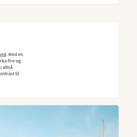
and
. Med en
rka fire og
u altså
ntrast til