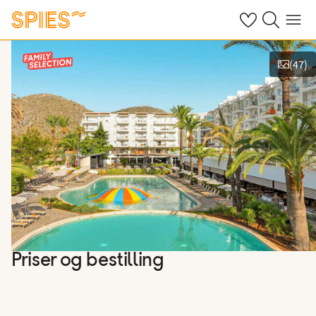
Se dine gemte h
Søg på spies.
Menu
(
47
)
Vis film og billeder
Priser og bestilling