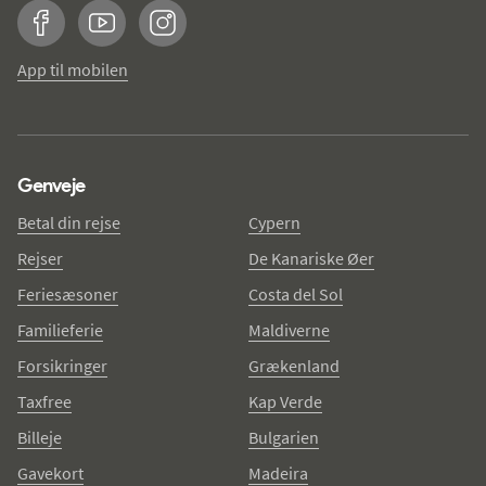
Facebook
YouTube
Instagram
App til mobilen
Genveje
Betal din rejse
Cypern
Rejser
De Kanariske Øer
Feriesæsoner
Costa del Sol
Familieferie
Maldiverne
Forsikringer
Grækenland
Taxfree
Kap Verde
Billeje
Bulgarien
Gavekort
Madeira