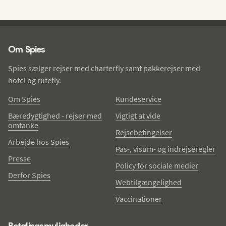
Spies - sidefod
Om Spies
Spies sælger rejser med charterfly samt pakkerejser med
hotel og rutefly.
Om Spies
Kundeservice
Bæredygtighed - rejser med
Vigtigt at vide
omtanke
Rejsebetingelser
Arbejde hos Spies
Pas-, visum- og indrejseregler
Presse
Policy for sociale medier
Derfor Spies
Webtilgængelighed
Vaccinationer
Betalingsmuligheder