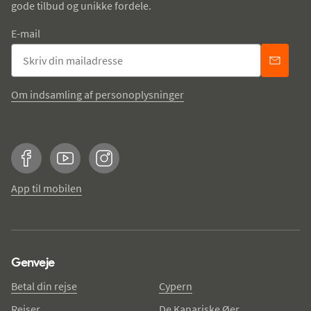
gode tilbud og unikke fordele.
E-mail
Om indsamling af personoplysninger
Facebook
YouTube
Instagram
App til mobilen
Genveje
Betal din rejse
Cypern
Rejser
De Kanariske Øer