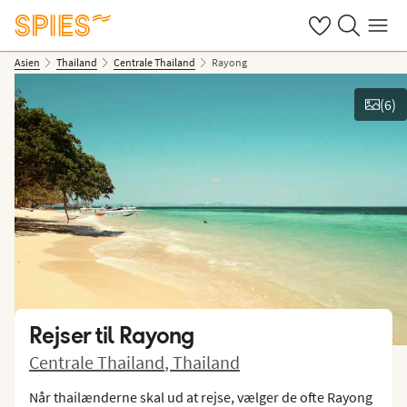
Se dine gemte h
Søg på spies.
Menu
Asien
Thailand
Centrale Thailand
Rayong
(
6
)
Vis billeder
Rejser til
Rayong
Centrale Thailand
,
Thailand
Når thailænderne skal ud at rejse, vælger de ofte Rayong