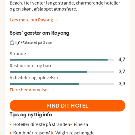
Beach. Her venter lange strande, charmerende hoteller
og en skøn, afslappet atmosfære.
Læs mere om Rayong
Spies' gæster om Rayong
4,0
/5
Baseret på 3 svar
Bedømmelse fra Spies gæster: 4/5
Strande
4,7
Restauranter og barer
3,7
Aktiviteter og oplevelser
3,3
Flere bedømmelser
FIND DIT HOTEL
Tips og nyttig info
Hoteller direkte på stranden
Fine sa
Kombinér rejsemål
Valgfri rejselængde