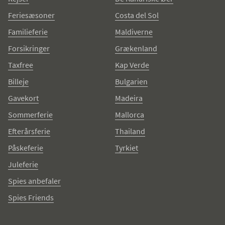
Feriesæsoner
Costa del Sol
Familieferie
Maldiverne
Forsikringer
Grækenland
Taxfree
Kap Verde
Billeje
Bulgarien
Gavekort
Madeira
Sommerferie
Mallorca
Efterårsferie
Thailand
Påskeferie
Tyrkiet
Juleferie
Spies anbefaler
Spies Friends