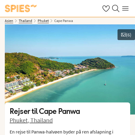
Se dine gemte h
Søg på spies.
Menu
Asien
Thailand
Phuket
Cape Panwa
(
6
)
Vis billeder
Rejser til
Cape Panwa
Phuket
,
Thailand
En rejse til Panwa-halvøen byder på ren afslapning i