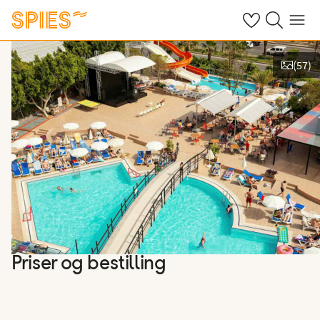
Se dine gemte h
Søg på spies.
Menu
(
57
)
Vis film og billeder
Priser og bestilling