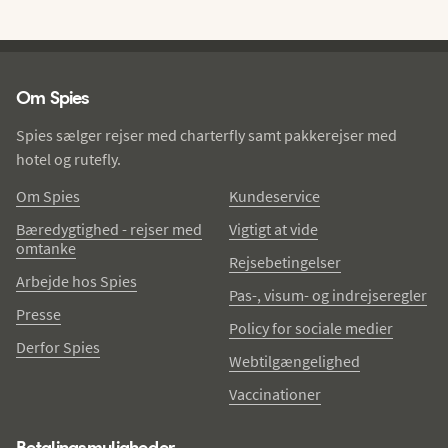
Spies - sidefod
Om Spies
Spies sælger rejser med charterfly samt pakkerejser med
hotel og rutefly.
Om Spies
Kundeservice
Bæredygtighed - rejser med
Vigtigt at vide
omtanke
Rejsebetingelser
Arbejde hos Spies
Pas-, visum- og indrejseregler
Presse
Policy for sociale medier
Derfor Spies
Webtilgængelighed
Vaccinationer
Betalingsmuligheder