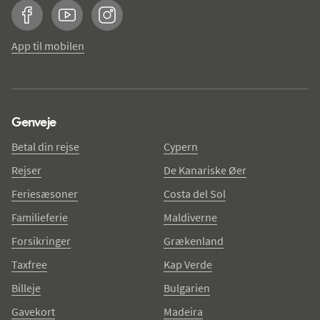
Facebook
YouTube
Instagram
App til mobilen
Genveje
Betal din rejse
Cypern
Rejser
De Kanariske Øer
Feriesæsoner
Costa del Sol
Familieferie
Maldiverne
Forsikringer
Grækenland
Taxfree
Kap Verde
Billeje
Bulgarien
Gavekort
Madeira