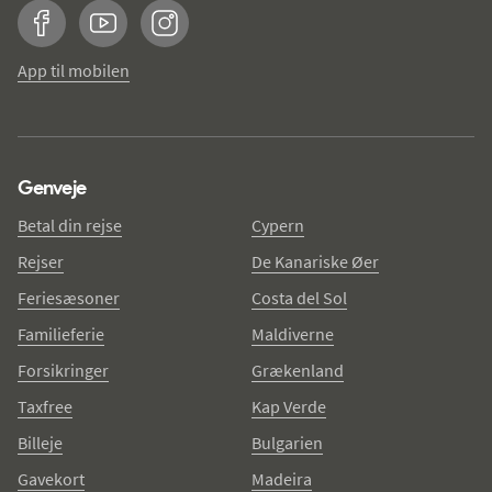
Facebook
YouTube
Instagram
App til mobilen
Genveje
Betal din rejse
Cypern
Rejser
De Kanariske Øer
Feriesæsoner
Costa del Sol
Familieferie
Maldiverne
Forsikringer
Grækenland
Taxfree
Kap Verde
Billeje
Bulgarien
Gavekort
Madeira