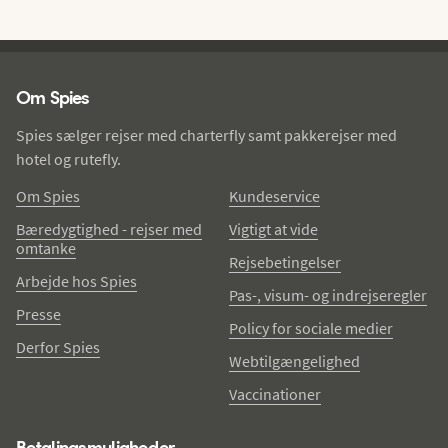
Spies - sidefod
Om Spies
Spies sælger rejser med charterfly samt pakkerejser med
hotel og rutefly.
Om Spies
Kundeservice
Bæredygtighed - rejser med
Vigtigt at vide
omtanke
Rejsebetingelser
Arbejde hos Spies
Pas-, visum- og indrejseregler
Presse
Policy for sociale medier
Derfor Spies
Webtilgængelighed
Vaccinationer
Betalingsmuligheder