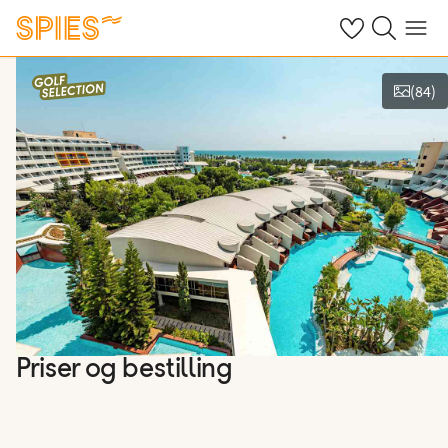
Se dine gemte h
Søg på spies.
Menu
(
84
)
Vis film og billeder
Priser og bestilling