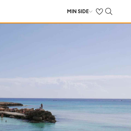
Se dine gemte hot
Søg på spies.dk
MIN SIDE