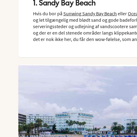
1. Sandy Bay Beach
Hvis du bor på
Sunwing Sandy Bay Beach
eller
Ocea
og let tilgængelig med blødt sand og gode badeforh
serveringssteder og udlejning af vandscootere samt
og der er en del stenede områder langs klippekante
det er nok ikke her, du får den wow-følelse, som a