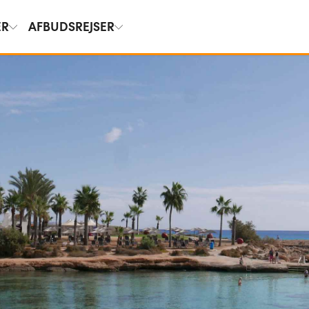
ER
AFBUDSREJSER