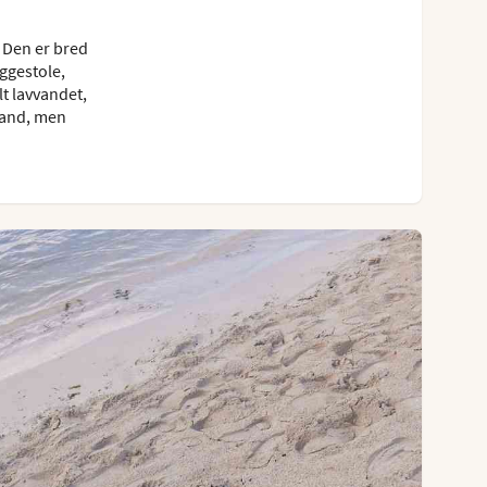
 Den er bred
ggestole,
t lavvandet,
trand, men