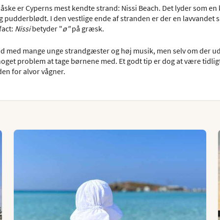
åske er Cyperns mest kendte strand: Nissi Beach. Det lyder som en 
 og pudderblødt. I den vestlige ende af stranden er der en lavvandet
fact:
Nissi
betyder "
ø"
på græsk.
and med mange unge strandgæster og høj musik, men selv om der ude
oget problem at tage børnene med. Et godt tip er dog at være tidligt
den for alvor vågner.