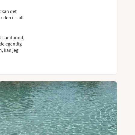
t kan det
den i ... alt
lød sandbund,
de egentlig
n, kan jeg