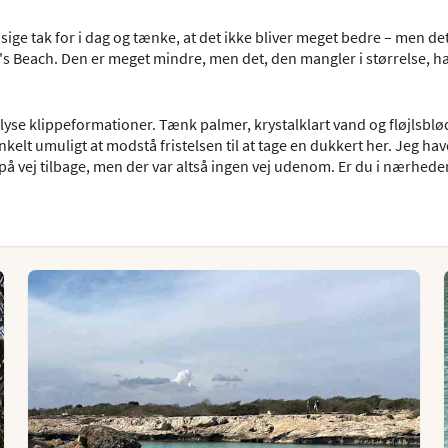
 sige tak for i dag og tænke, at det ikke bliver meget bedre – men de
's Beach. Den er meget mindre, men det, den mangler i størrelse, har 
 lyse klippeformationer. Tænk palmer, krystalklart vand og fløjlsb
kelt umuligt at modstå fristelsen til at tage en dukkert her. Jeg hav
på vej tilbage, men der var altså ingen vej udenom. Er du i nærhede