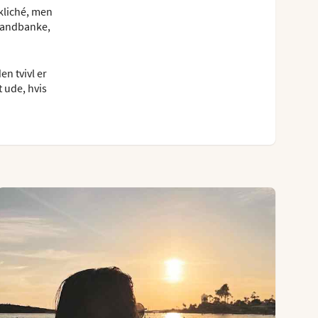
kliché, men
 sandbanke,
n tvivl er
 ude, hvis