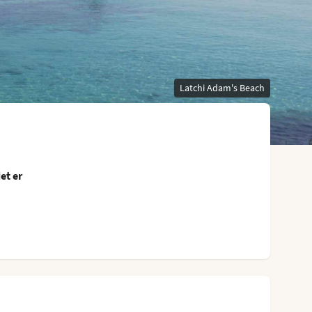
Latchi Adam's Beach
et er