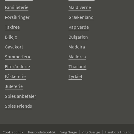
Familieferie
Maldiverne
Forsikringer
Grækenland
Taxfree
Kap Verde
Billeje
Bulgarien
Gavekort
Madeira
Sommerferie
Mallorca
Efterårsferie
Thailand
Påskeferie
Tyrkiet
Juleferie
Spies anbefaler
Spies Friends
Cookiepolitik
Persondatapolitik
Ving Norge
Ving Sverige
Tjäreborg Finland