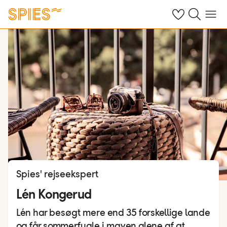
Se dine gemte h
Søg på spies.
Menu
Spies' rejseekspert
Lén Kongerud
Lén har besøgt mere end 35 forskellige lande
og får sommerfugle i maven alene af at