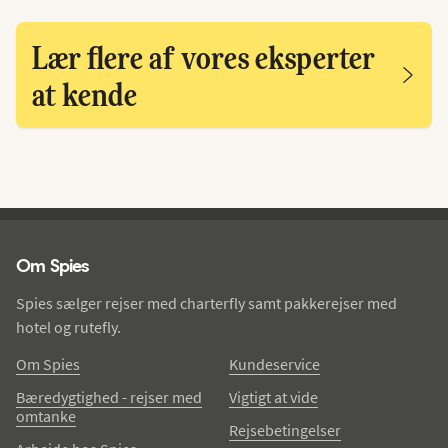
Lær flere af vores eksperter
at kende
Spies - sidefod
Om Spies
Spies sælger rejser med charterfly samt pakkerejser med
hotel og rutefly.
Om Spies
Kundeservice
Bæredygtighed - rejser med
Vigtigt at vide
omtanke
Rejsebetingelser