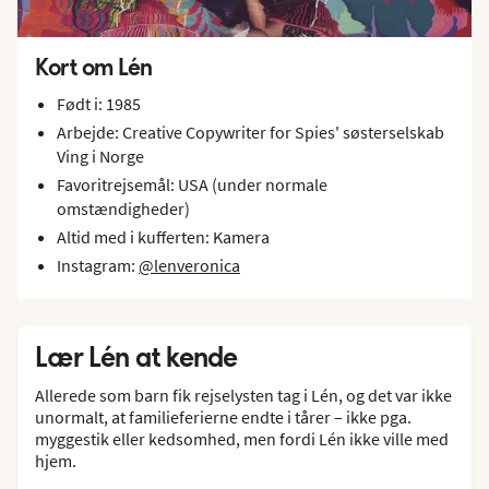
Kort om Lén
Født i: 1985
Arbejde: Creative Copywriter for Spies' søsterselskab
Ving i Norge
Favoritrejsemål: USA (under normale
omstændigheder)
Altid med i kufferten: Kamera
Instagram:
@lenveronica
Lær Lén at kende
Allerede som barn fik rejselysten tag i Lén, og det var ikke
unormalt, at familieferierne endte i tårer – ikke pga.
myggestik eller kedsomhed, men fordi Lén ikke ville med
hjem.