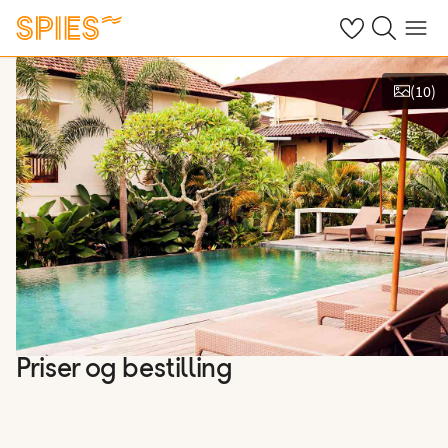
Se dine gemte h
Søg på spies.
Menu
(
10
)
Vis billeder
Priser og bestilling