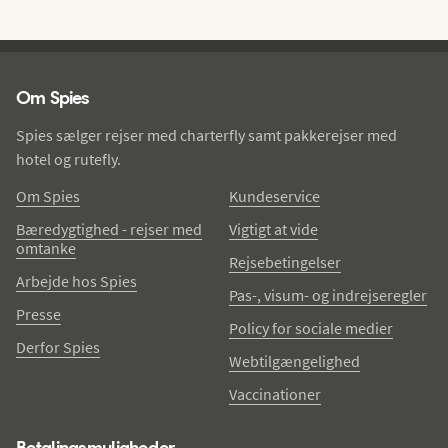
Spies - sidefod
Om Spies
Spies sælger rejser med charterfly samt pakkerejser med
hotel og rutefly.
Om Spies
Kundeservice
Bæredygtighed - rejser med
Vigtigt at vide
omtanke
Rejsebetingelser
Arbejde hos Spies
Pas-, visum- og indrejseregler
Presse
Policy for sociale medier
Derfor Spies
Webtilgængelighed
Vaccinationer
Betalingsmuligheder