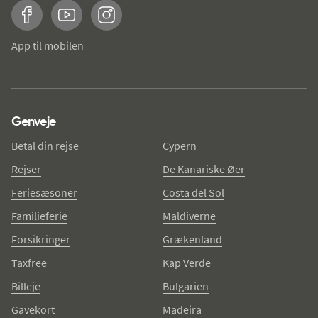
Facebook
YouTube
Instagram
App til mobilen
Genveje
Betal din rejse
Cypern
Rejser
De Kanariske Øer
Feriesæsoner
Costa del Sol
Familieferie
Maldiverne
Forsikringer
Grækenland
Taxfree
Kap Verde
Billeje
Bulgarien
Gavekort
Madeira