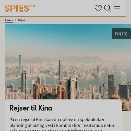
Se dine gemte hote
Søg på spies.dk
Menu
Asien
Kina
(
13
)
Vis billeder
Rejser til
Kina
På en rejse til Kina kan du opleve en spektakulær
blanding af øst og vest i kombination med smuk natur,
hvis du besøger en af øerne omkring Hongkong.