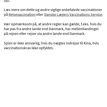
Læs mere om dette og andre vigtige anbefalede vaccinationer
DATO
på
Rejsevaccination
eller
Danske Lægers Vaccinations Service
.
05-09-2026
08-09-2026
Vær opmærksom på, at andre regler kan gælde, f.eks. hvis du
SØG
har pas fra andre lande end Danmark, har mellemlandinger
på rejsen eller rejser via andre lande end Danmark.
Spies er ikke ansvarlig, hvis du nægtes indrejse til Kina, hvis
Oplev vores rejsemål
vaccinationskrav ikke opfyldes.
Oversigt