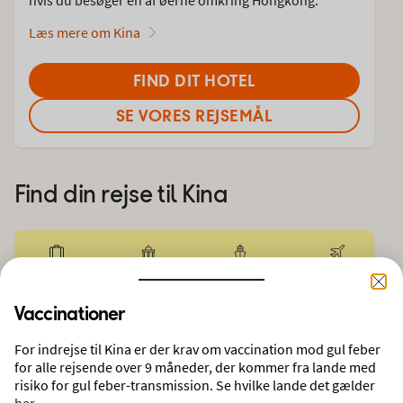
Læs mere om Kina
FIND DIT HOTEL
SE VORES REJSEMÅL
Find din rejse til
Kina
FLY + HOTEL
STORBY
KRYDSTOGT
FLYBILLET
Vaccinationer
FRA
København
For indrejse til Kina er der krav om vaccination mod gul feber
for alle rejsende over 9 måneder, der kommer fra lande med
REJSEMÅL
REJSENDE/FLYKLASSE
risiko for gul feber-transmission. Se hvilke lande det gælder
Hongkong, Kina
2 voksne, Economy
her
.