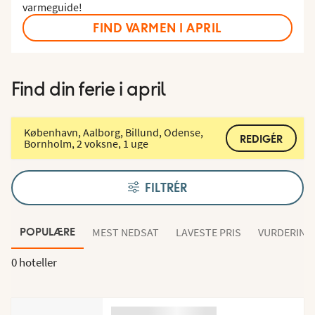
varmeguide!
FIND VARMEN I APRIL
Find din ferie i april
København, Aalborg, Billund, Odense,
REDIGÉR
Bornholm, 2 voksne, 1 uge
FILTRÉR
MEST NEDSAT
LAVESTE PRIS
VURDERING
POPULÆRE
0 hoteller