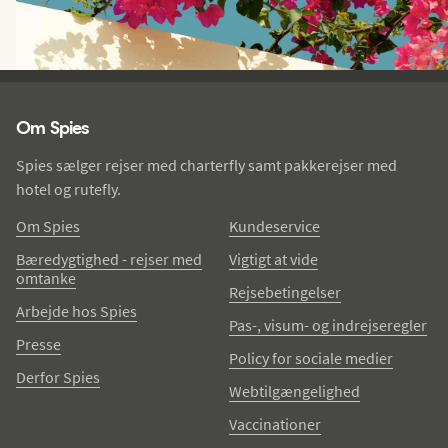
Spies - sidefod
Om Spies
Spies sælger rejser med charterfly samt pakkerejser med
hotel og rutefly.
Om Spies
Kundeservice
Bæredygtighed - rejser med
Vigtigt at vide
omtanke
Rejsebetingelser
Arbejde hos Spies
Pas-, visum- og indrejseregler
Presse
Policy for sociale medier
Derfor Spies
Webtilgængelighed
Vaccinationer