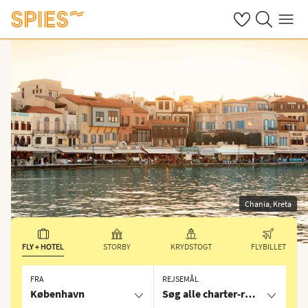
Se dine gemte h
Søg på spies.
Menu
Chania, Kreta
FLY + HOTEL
STORBY
KRYDSTOGT
FLYBILLET
FRA
REJSEMÅL
København
Søg alle charter-rejser