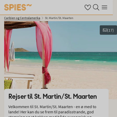
Se dine gemte hote
Søg på spies.dk
Menu
Caribien og Centralamerika
St. Martin/St. Maarten
(
17
)
Vis billeder
Rejser til
St. Martin/St. Maarten
Velkommen til St. Martin/St. Maarten - en ø med to
lande! Her kan du se frem til paradisstrande, god
stemning og et køkken med både europæisk og