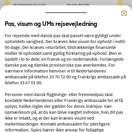
REJSENDE/FLYKLASSE
REJSELÆNGDE
2 voksne, Economy
Valgfri rejselængde
Pas, visum og UMs rejsevejledning
DATO
08-09-2026
11-09-2026
For rejsende med dansk pas skal passet være gyldigt under
opholdets varighed. Der kræves ikke visum for ophold i indtil
SØG
90 dage. Der kræves returbillet, tilstrækkelige finansielle
midler til opholdet samt gyldig forklaring på ophold. Øen er
opdelt i to to dele; en fransk og en nederlandsk. Forlængede
danske pas og danske provisoriske pas anerkendes. For
nærmere information henviser vi til Nederlandenes
Oplev vores rejsemål
ambassade på telefon 33 70 72 00 og Frankrigs ambassade på
telefon 33 67 01 00.
Personer med dansk flygtninge- eller fremmedpas skal
kontakte Nederlandenes eller Frankrigs ambassade for at få
oplyst, hvilke regler der gælder for deres indrejse. Vær
opmærksom på, at du kan blive nægtet indrejse, hvis dit pas
ikke er intakt, og at der kan kræves visum ved
mellemlandinger. Kontakt ambassaden for yderligere
information. Spies bærer ikke ansvar for fejlagtige