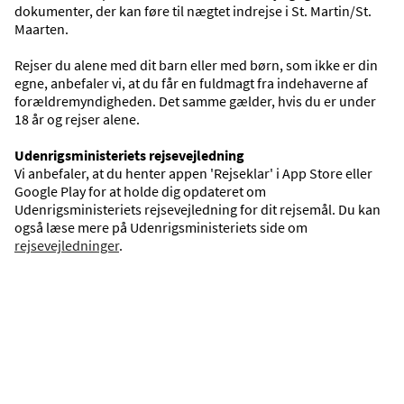
dokumenter, der kan føre til nægtet indrejse i St. Martin/St.
Maarten.
Oversigt
Rejser du alene med dit barn eller med børn, som ikke er din
Se vores destinationer på kortet.
egne, anbefaler vi, at du får en fuldmagt fra indehaverne af
forældremyndigheden. Det samme gælder, hvis du er under
VIS KORT
18 år og rejser alene.
Udenrigsministeriets rejsevejledning
Vi anbefaler, at du henter appen 'Rejseklar' i App Store eller
Google Play for at holde dig opdateret om
Udenrigsministeriets rejsevejledning for dit rejsemål. Du kan
også læse mere på Udenrigsministeriets side om
rejsevejledninger
.
Maho Beach
Rejser du med Spies til Maho Beach, kan du glæde dig 
til fine strande, et bredt udbud af butikker og 