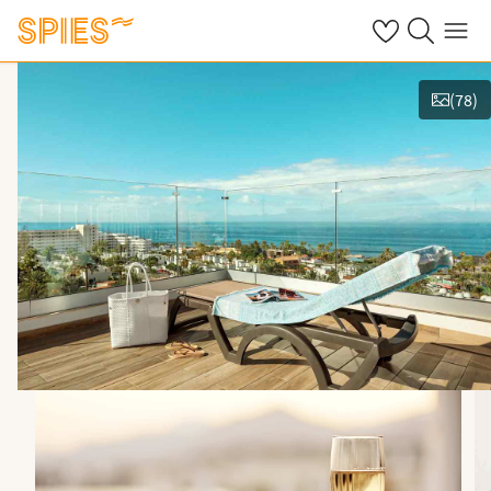
Se dine gemte h
Søg på spies.
Menu
(
78
)
Vis film og billeder