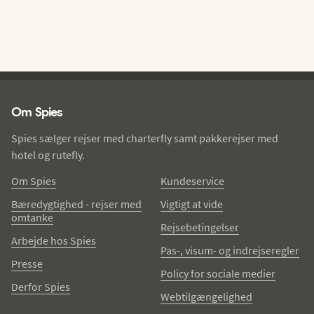
Spies - sidefod
Om Spies
Spies sælger rejser med charterfly samt pakkerejser med
hotel og rutefly.
Om Spies
Kundeservice
Bæredygtighed - rejser med
Vigtigt at vide
omtanke
Rejsebetingelser
Arbejde hos Spies
Pas-, visum- og indrejseregler
Presse
Policy for sociale medier
Derfor Spies
Webtilgængelighed