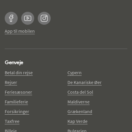
Facebook
YouTube
Instagram
App til mobilen
Genveje
Betal din rejse
Cypern
Rejser
De Kanariske Øer
Feriesæsoner
Costa del Sol
Familieferie
Maldiverne
Forsikringer
Grækenland
Taxfree
Kap Verde
Billeje
Bulgarien