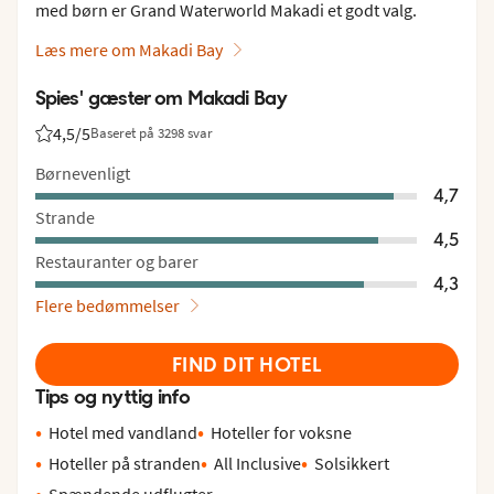
med børn er Grand Waterworld Makadi et godt valg.
Læs mere om Makadi Bay
Spies' gæster om Makadi Bay
4,5
/5
Baseret på 3298 svar
Bedømmelse fra Spies gæster: 4.5/5
Børnevenligt
4,7
Strande
4,5
Restauranter og barer
4,3
Flere bedømmelser
FIND DIT HOTEL
Tips og nyttig info
Hotel med vandland
Hoteller for voksne
Hoteller på stranden
All Inclusive
Solsikkert
Spændende udflugter