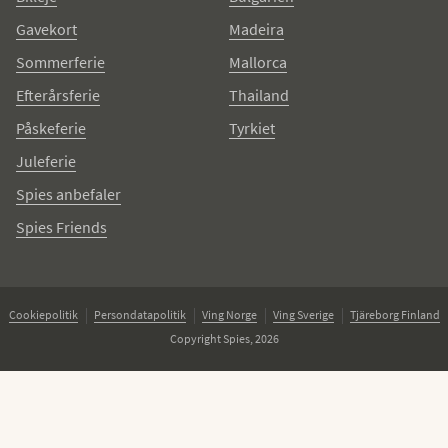
Gavekort
Madeira
Sommerferie
Mallorca
Efterårsferie
Thailand
Påskeferie
Tyrkiet
Juleferie
Spies anbefaler
Spies Friends
Cookiepolitik
Persondatapolitik
Ving Norge
Ving Sverige
Tjäreborg Finland
Copyright Spies, 2026