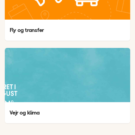
Fly og transfer
JRET I
UGUST
34
°
27
°
Vejr og klima