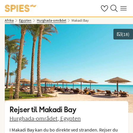
Se dine gemte h
Søg på spies.
Menu
Afrika
Egypten
Hurghada-området
Makadi Bay
(
18
)
Vis billeder
Rejser til
Makadi Bay
Hurghada-området
,
Egypten
I Makadi Bay kan du bo direkte ved stranden. Rejser du