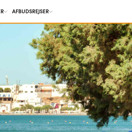
ER
AFBUDSREJSER