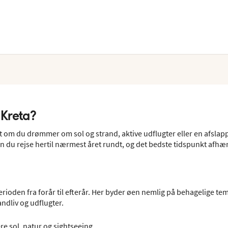
 Kreta?
set om du drømmer om sol og strand, aktive udflugter eller en afslapp
n du rejse hertil nærmest året rundt, og det bedste tidspunkt afhæ
perioden fra forår til efterår. Her byder øen nemlig på behagelige te
ndliv og udflugter.
ere sol, natur og sightseeing