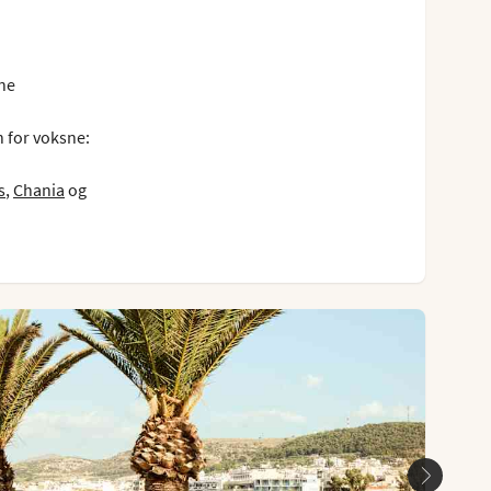
ne
n for voksne:
s
,
Chania
og