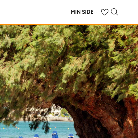
Se dine gemte hot
Søg på spies.dk
MIN SIDE