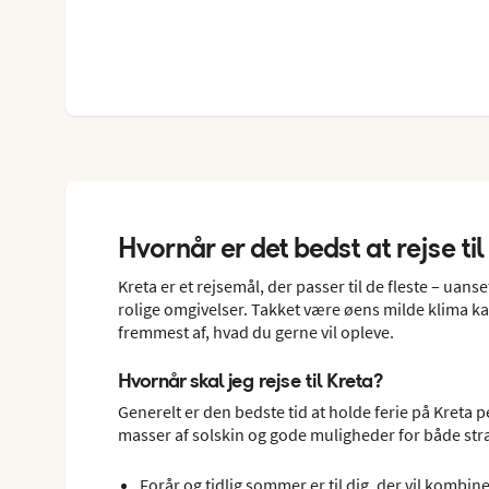
Hvornår er det bedst at rejse til
Kreta er et rejsemål, der passer til de fleste – uan
rolige omgivelser. Takket være øens milde klima ka
fremmest af, hvad du gerne vil opleve.
Hvornår skal jeg rejse til Kreta?
Generelt er den bedste tid at holde ferie på Kreta 
masser af solskin og gode muligheder for både stra
Forår og tidlig sommer er til dig, der vil kombin