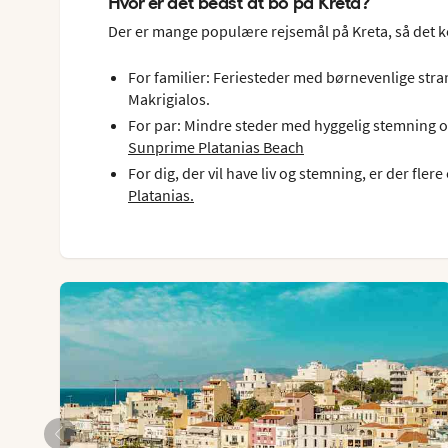
Hvor er det bedst at bo på Kreta?
Der er mange populære rejsemål på Kreta, så det k
For familier: Feriesteder med børnevenlige stran
Makrigialos.
For par: Mindre steder med hyggelig stemning og
Sunprime Platanias Beach
For dig, der vil have liv og stemning, er der fle
Platanias.