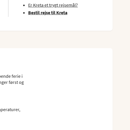
Er Kreta et trygt rejsemål?
Bestil rejse til Kreta
ende ferie i
nger først og
mperaturer,