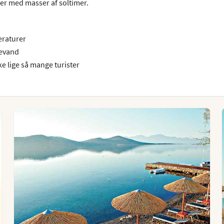
aer med masser af soltimer.
eraturer
devand
ke lige så mange turister