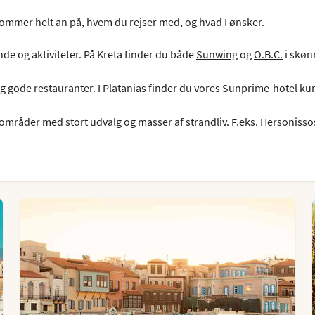
ommer helt an på, hvem du rejser med, og hvad I ønsker.
de og aktiviteter. På Kreta finder du både
Sunwing
og
O.B.C.
i skøn
 gode restauranter. I Platanias finder du vores Sunprime-hotel ku
re områder med stort udvalg og masser af strandliv. F.eks.
Hersonisso