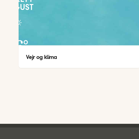
AUGUST
26
°
Vejr og klima
23
°
Spies - sidefod