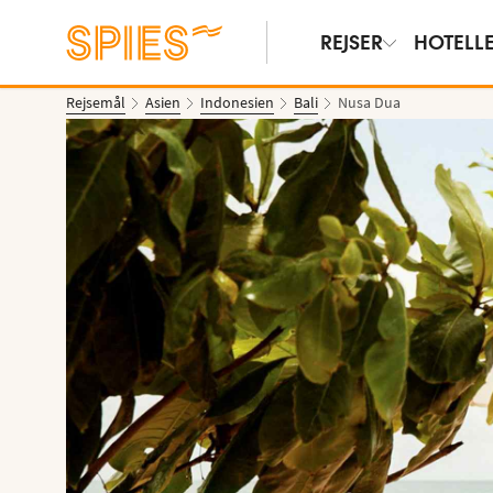
REJSER
HOTELL
Rejsemål
Asien
Indonesien
Bali
Nusa Dua
Vis billeder