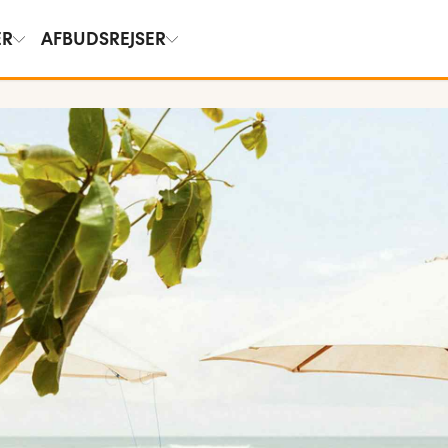
ER
AFBUDSREJSER