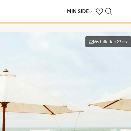
Se dine gemte hot
Søg på spies.dk
MIN SIDE
Vis billeder
(
23
)