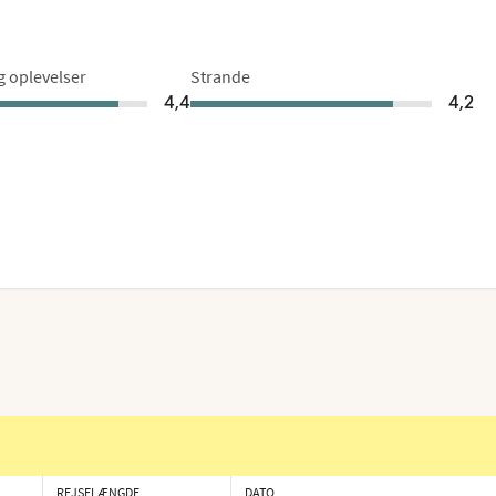
og oplevelser
Strande
4,4
4,2
REJSELÆNGDE
DATO