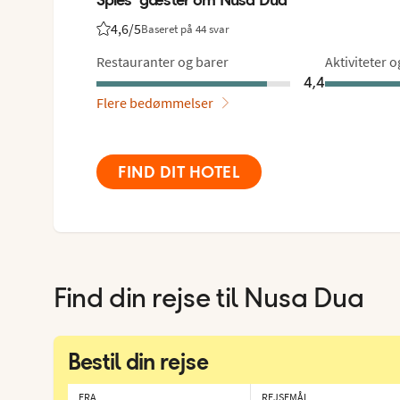
4,6
/5
Baseret på 44 svar
Bedømmelse fra Spies gæster: 4.6/5
Restauranter og barer
Aktiviteter 
4,4
Flere bedømmelser
FIND DIT HOTEL
Find din rejse til
Nusa Dua
Bestil din rejse
FRA
REJSEMÅL