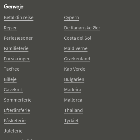
Genveje
Betal din rejse
Cypern
Rejser
De Kanariske Øer
Feriesæsoner
Costa del Sol
Familieferie
Maldiverne
Forsikringer
Grækenland
Taxfree
Kap Verde
Billeje
Bulgarien
Gavekort
Madeira
Sommerferie
Mallorca
Efterårsferie
Thailand
Påskeferie
Tyrkiet
Juleferie