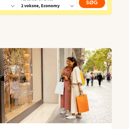
SØG
2 voksne, Economy