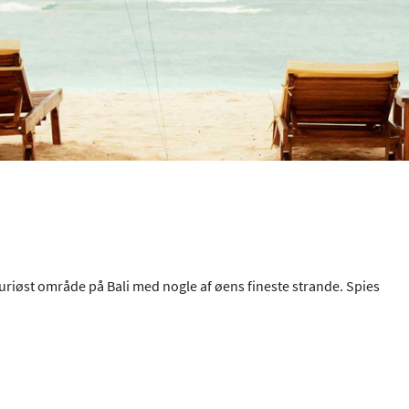
ksuriøst område på Bali med nogle af øens fineste strande. Spies