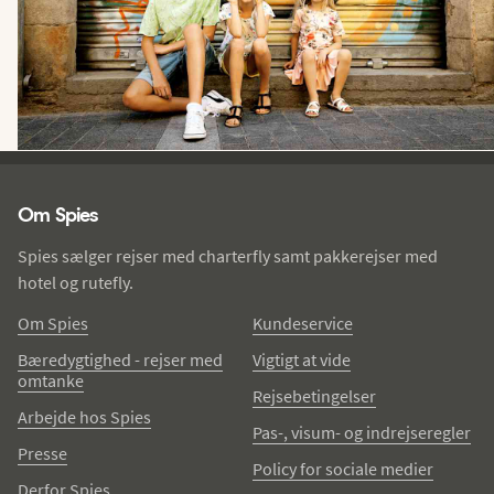
Spies - sidefod
Om Spies
Spies sælger rejser med charterfly samt pakkerejser med
hotel og rutefly.
Om Spies
Kundeservice
Bæredygtighed - rejser med
Vigtigt at vide
omtanke
Rejsebetingelser
Arbejde hos Spies
Pas-, visum- og indrejseregler
Presse
Policy for sociale medier
Derfor Spies