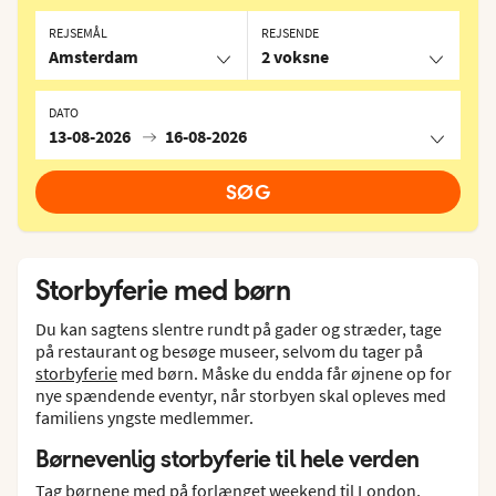
REJSEMÅL
REJSENDE
Amsterdam
2 voksne
DATO
13-08-2026
16-08-2026
SØG
Storbyferie med børn
Du kan sagtens slentre rundt på gader og stræder, tage
på restaurant og besøge museer, selvom du tager på
storbyferie
med børn. Måske du endda får øjnene op for
nye spændende eventyr, når storbyen skal opleves med
familiens yngste medlemmer.
Børnevenlig storbyferie til hele verden
Tag børnene med på forlænget weekend til
London
,