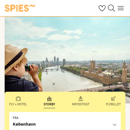
Se dine gemte h
Søg på spies.
Menu
FLY + HOTEL
STORBY
KRYDSTOGT
FLYBILLET
FRA
København