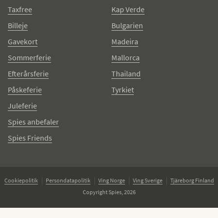
Taxfree
Kap Verde
Billeje
Bulgarien
Gavekort
Madeira
Sommerferie
Mallorca
Efterårsferie
Thailand
Påskeferie
Tyrkiet
Juleferie
Spies anbefaler
Spies Friends
Cookiepolitik
Persondatapolitik
Ving Norge
Ving Sverige
Tjäreborg Finland
Copyright Spies, 2026