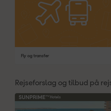
V
A
Fly og transfer
Rejseforslag og tilbud på rej
Hotels