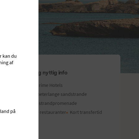
r kan du
ning af
Tips og nyttig info
Sunprime Hotels
Kilometerlange sandstrande
Lang strandpromenade
land på
Gode restauranter
Kort transfertid