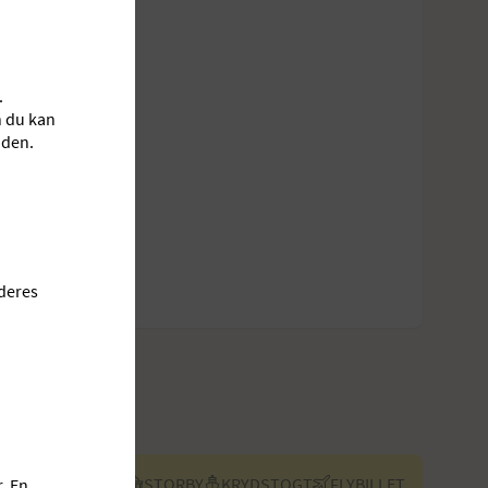
.
n du kan
åden.
 deres
FLY + HOTEL
STORBY
KRYDSTOGT
FLYBILLET
. En