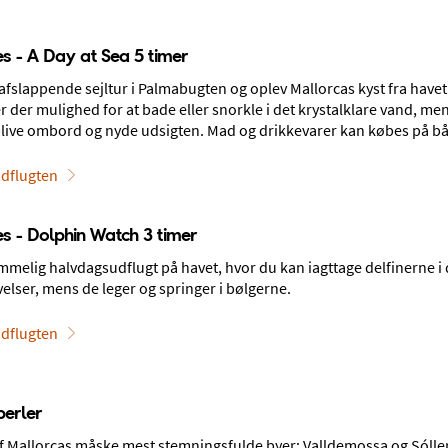
s - A Day at Sea 5 timer
fslappende sejltur i Palmabugten og oplev Mallorcas kyst fra havet
r der mulighed for at bade eller snorkle i det krystalklare vand, me
r og barer
Børnevenligt
blive ombord og nyde udsigten. Mad og drikkevarer kan købes på b
4,3
4,2
dflugten
s - Dolphin Watch 3 timer
mmelig halvdagsudflugt på havet, hvor du kan iagttage delfinerne i
elser, mens de leger og springer i bølgerne.
dflugten
lma
perler
af Mallorcas måske mest stemningsfulde byer: Valldemossa og Sóller