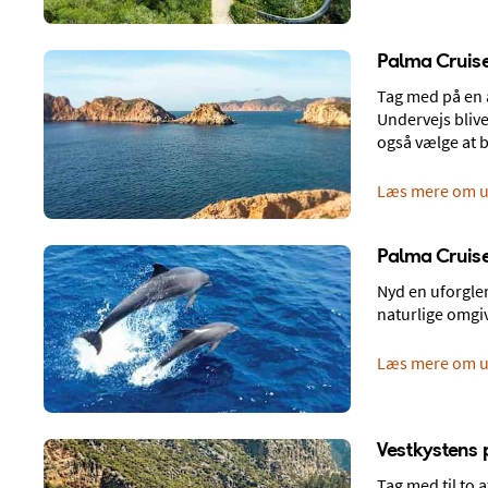
Spies' gæster om Playa de Palma
Palma Cruise
4,5
/5
Baseret på 3359 svar
Bedømmelse fra Spies gæster: 4.5/5
Tag med på en a
Undervejs blive
Strande
Restaurante
også vælge at 
4,4
Flere bedømmelser
Læs mere om u
FIND DIT HOTEL
Palma Cruise
Nyd en uforgle
naturlige omgiv
Læs mere om u
Find din rejse til
Playa de Pa
Vestkystens 
Bestil din rejse
Tag med til to 