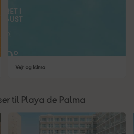
EJRET I
UGUST
30
°
Vejr og klima
22
°
ser til Playa de Palma