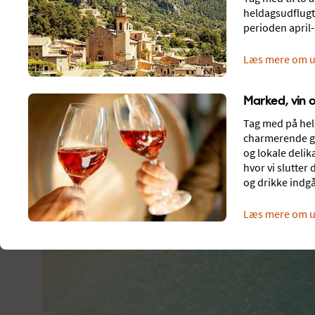
heldagsudflugt 
perioden april
FRA
REJSEMÅL
København
Playa de Palma, Span
Læs mere om u
Marked, vin 
Om
Playa de Palma
Tag med på held
charmerende ga
og lokale delik
hvor vi slutte
og drikke indgå
Læs mere om u