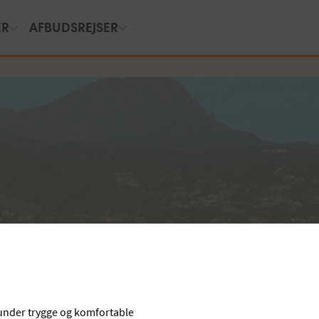
ER
AFBUDSREJSER
l under trygge og komfortable