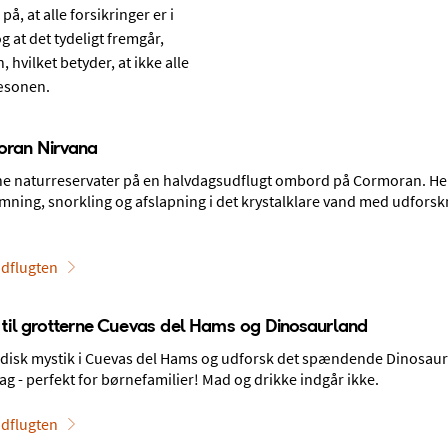
å, at alle forsikringer er i
g at det tydeligt fremgår,
hvilket betyder, at ikke alle
sæsonen.
oran Nirvana
e naturreservater på en halvdagsudflugt ombord på Cormoran. He
ning, snorkling og afslapning i det krystalklare vand med udforsk
dflugten
a
r til grotterne Cuevas del Hams og Dinosaurland
meter lang sandstrand, hoteller ved havet og kort afstand til
disk mystik i Cuevas del Hams og udforsk det spændende Dinosaur
ranter og et livligt natteliv.
 - perfekt for børnefamilier! Mad og drikke indgår ikke.
dflugten