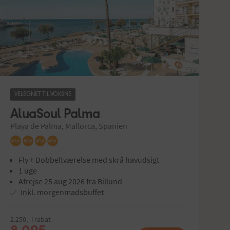
VELEGNET TIL VOKSNE
AluaSoul Palma
Playa de Palma, Mallorca, Spanien
Fly + Dobbeltværelse med skrå havudsigt
1 uge
Afrejse 25 aug 2026 fra Billund
Inkl. morgenmadsbuffet
2.250,- i rabat