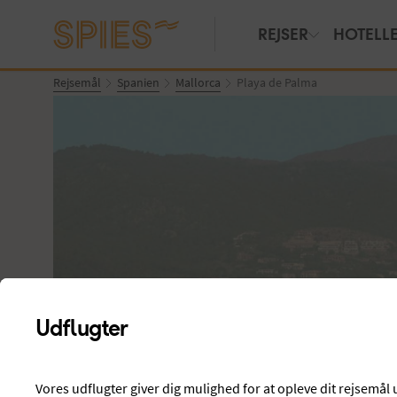
REJSER
HOTELL
Rejsemål
Spanien
Mallorca
Playa de Palma
Udflugter
Vis billeder
Vores udflugter giver dig mulighed for at opleve dit rejsemå