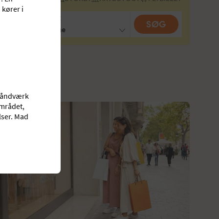
 kører i
REJSENDE
SØG
2 voksne
thåndværk
området,
lser. Mad