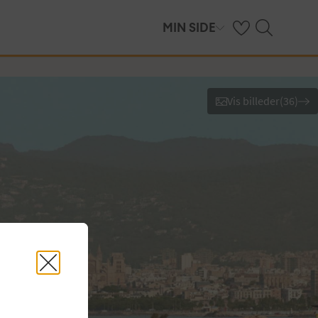
Se dine gemte hot
Søg på spies.dk
MIN SIDE
Vis billeder
(
36
)