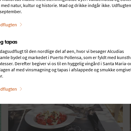
med natur, kultur og historie. Mad og drikke indgår ikke. Udflugten
-september.
REJSELÆNGDE
DATO
ien
Valgfri rejselængde
11-08-2026
15-08-2026
dflugten
og tapas
agsudflugt til den nordlige del af øen, hvor vi besøger Alcudias
mle bydel og markedet i Puerto Pollensa, som er fyldt med kuns
atesser. Derefter begiver vi os til en hyggelig vingård i Santa Maria-
r dagen af med vinsmagning og tapas i afslappede og smukke omgive
r.
dflugten