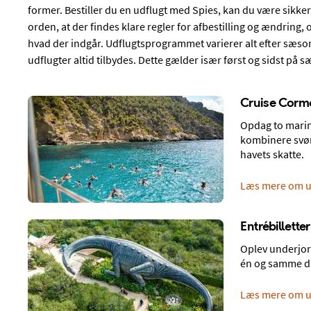
former. Bestiller du en udflugt med Spies, kan du være sikker p
orden, at der findes klare regler for afbestilling og ændring, o
hvad der indgår. Udflugtsprogrammet varierer alt efter sæson, 
udflugter altid tilbydes. Dette gælder især først og sidst på 
Cruise Corm
Opdag to marin
kombinere svøm
havets skatte.
VELEGNET TIL TRÆNING
Læs mere om u
Rejser til
Playa de Palm
Mallorca
,
Spanien
Entrébillette
Playa de Palma på Mallorca byder på en flere kilo
Oplev underjor
Palma, hvor der findes shoppingmuligheder, restau
én og samme dag
Læs mere om Playa de Palma
Læs mere om u