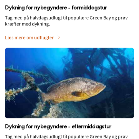
Dykning for nybegyndere - formiddagstur
Inspiration inden din rejse til Ayia
Napa
Tag med på halvdagsudlugt til populære Green Bay og prøv
kræfter med dykning.
Læs mere om udflugten
Tips til restauranter i Ayia Napa
Dykning for nybegyndere - eftermiddagstur
Tag med på halvdagsudlugt til populære Green Bay og prøv