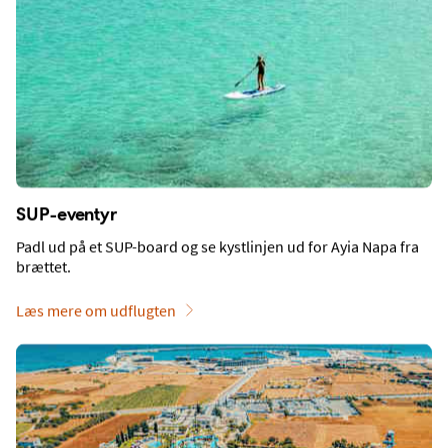
Facebook
YouTube
Instagram
App til mobilen
Genveje
SUP-eventyr
Betal din rejse
Cypern
Padl ud på et SUP-board og se kystlinjen ud for Ayia Napa fra
Rejser
De Kanariske Øer
brættet.
Feriesæsoner
Costa del Sol
Læs mere om udflugten
Familieferie
Maldiverne
Forsikringer
Grækenland
Taxfree
Kap Verde
Billeje
Bulgarien