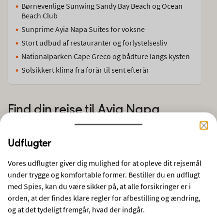
Børnevenlige Sunwing Sandy Bay Beach og Ocean
Beach Club
Sunprime Ayia Napa Suites for voksne
Stort udbud af restauranter og forlystelsesliv
Nationalparken Cape Greco og bådture langs kysten
Solsikkert klima fra forår til sent efterår
Find din rejse til
Ayia Napa
Udflugter
FLY + HOTEL
STORBY
KRYDSTOGT
FLYBILLET
Vores udflugter giver dig mulighed for at opleve dit rejsemål
FRA
REJSEMÅL
under trygge og komfortable former. Bestiller du en udflugt
København
Ayia Napa, Cypern
med Spies, kan du være sikker på, at alle forsikringer er i
orden, at der findes klare regler for afbestilling og ændring,
REJSENDE
REJSELÆNGDE
og at det tydeligt fremgår, hvad der indgår.