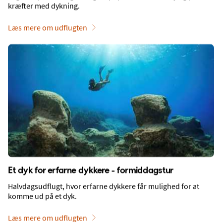
kræfter med dykning.
Læs mere om udflugten
Spies - sidefod
Om Spies
Spies sælger rejser med charterfly samt pakkerejser med
hotel og rutefly.
Om Spies
Kundeservice
Bæredygtighed - rejser med
Vigtigt at vide
omtanke
Rejsebetingelser
Arbejde hos Spies
Pas-, visum- og
Presse
indrejseregler
Et dyk for erfarne dykkere - formiddagstur
Derfor Spies
Policy for sociale medier
Halvdagsudflugt, hvor erfarne dykkere får mulighed for at
Webtilgængelighed
komme ud på et dyk.
Vaccinationer
Læs mere om udflugten