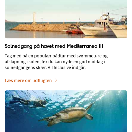
Solnedgang på havet med Mediterraneo III
Tag med på en populær bådtur med svømmeture og
afslapning i solen, før du kan nyde en god middag i
solnedgangens skær. All Inclusive indgår.
Fly og transfer
Læs mere om udflugten
JRET I