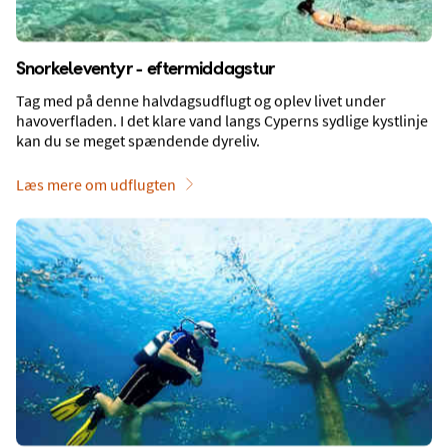
Sunwing Sandy Bay Beach
Ayia Napa, Cypern, Cypern
Snorkeleventyr - eftermiddagstur
+
Tag med på denne halvdagsudflugt og oplev livet under
Fly + 1-værelses handicapvenlig Small Family-
havoverfladen. I det klare vand langs Cyperns sydlige kystlinje
lejlighed med terrasse mod omgivelserne
kan du se meget spændende dyreliv.
1 uge
Afrejse 31 aug 2026 fra Billund
Læs mere om udflugten
3.400,- i rabat
4.145,-
VÆLG
Pris pr. person
Alle hoteller i Ayia Napa