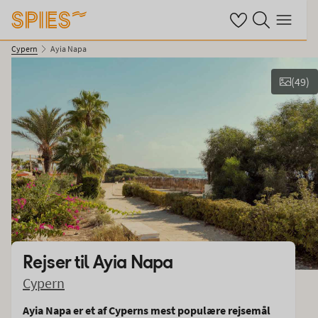
Se dine gemte hote
Søg på spies.dk
Menu
Cypern
Ayia Napa
(
49
)
Vis film og billeder
Rejser til
Ayia Napa
Cypern
Ayia Napa er et af Cyperns mest populære rejsemål