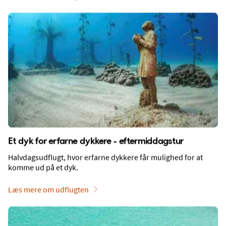
Betalingsmuligheder
Få nyhedsbrevet med Friends-fordele
Tilmeld dig nyhedsbrevet og bliv en del af Spies Friends
med gode tilbud og unikke fordele.
Et dyk for erfarne dykkere - eftermiddagstur
Halvdagsudflugt, hvor erfarne dykkere får mulighed for at
E-mail
komme ud på et dyk.
Læs mere om udflugten
Om indsamling af personoplysninger