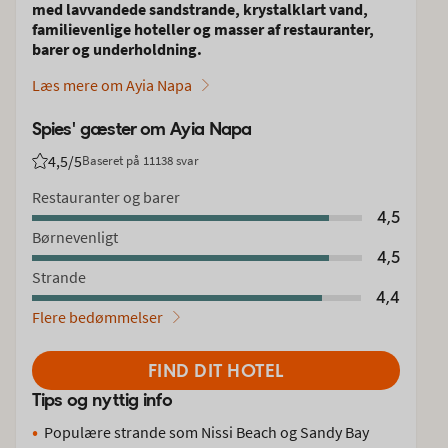
med lavvandede sandstrande, krystalklart vand,
familievenlige hoteller og masser af restauranter,
barer og underholdning.
Læs mere om Ayia Napa
Spies' gæster om Ayia Napa
4,5
/5
Baseret på 11138 svar
Bedømmelse fra Spies gæster: 4.5/5
Restauranter og barer
4,5
Børnevenligt
4,5
Strande
4,4
Flere bedømmelser
FIND DIT HOTEL
Tips og nyttig info
Populære strande som Nissi Beach og Sandy Bay