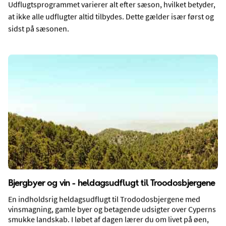
2 voksne
Valgfri rejselængde
Udflugtsprogrammet varierer alt efter sæson, hvilket betyder,
at ikke alle udflugter altid tilbydes. Dette gælder især først og
DATO
sidst på sæsonen.
11-08-2026
14-08-2026
SØG
Om
Ayia Napa
Bjergbyer og vin - heldagsudflugt til Troodosbjergene
En indholdsrig heldagsudflugt til Trododosbjergene med
vinsmagning, gamle byer og betagende udsigter over Cyperns
smukke landskab. I løbet af dagen lærer du om livet på øen,