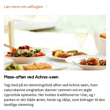
Læs mere om udflugten
Shopping
Meze-aften ved Achna-søen
Tag med på en stemningsfuld aften ved Achna-søen, hvor
naturskønne omgivelser danner rammen om en ægte
cypriotisk oplevelse. Her holdes traditionerne i live, og i
Sport og træning
parken er der både æsler, heste og rådyr, som bidrager til den
landlige stemning.