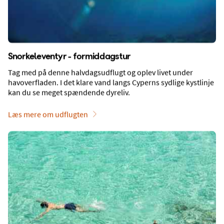
UGUST
34
°
25
°
Vejr og klima
Snorkeleventyr - formiddagstur
Tag med på denne halvdagsudflugt og oplev livet under
Rejseforslag og tilbud på rejser til
havoverfladen. I det klare vand langs Cyperns sydlige kystlinje
Ayia Napa
kan du se meget spændende dyreliv.
Læs mere om udflugten
Family Resorts
BØRNEVENLIGT