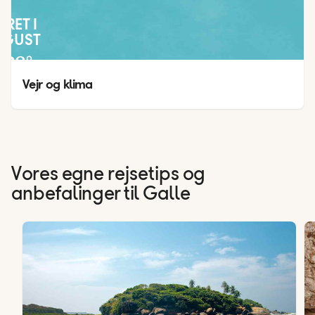
JRET I
UGUST
28
°
25
°
Vejr og klima
Vores egne rejsetips og
anbefalinger til Galle