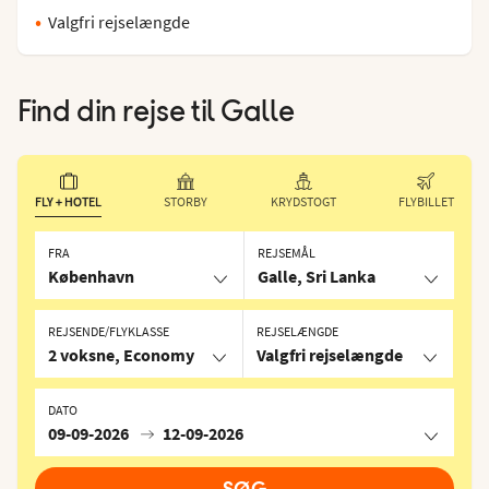
Valgfri rejselængde
Find din rejse til
Galle
FLY + HOTEL
STORBY
KRYDSTOGT
FLYBILLET
FRA
REJSEMÅL
København
Galle, Sri Lanka
REJSENDE/FLYKLASSE
REJSELÆNGDE
2 voksne, Economy
Valgfri rejselængde
DATO
09-09-2026
12-09-2026
SØG