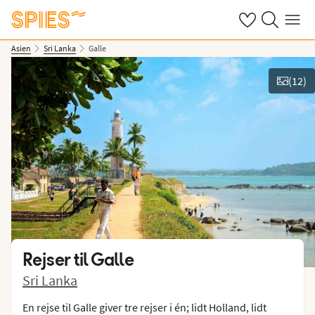
Se dine gemte h
Søg på spies.
Menu
Asien
Sri Lanka
Galle
(
12
)
Vis billeder
Rejser til
Galle
Sri Lanka
En rejse til Galle giver tre rejser i én; lidt Holland, lidt