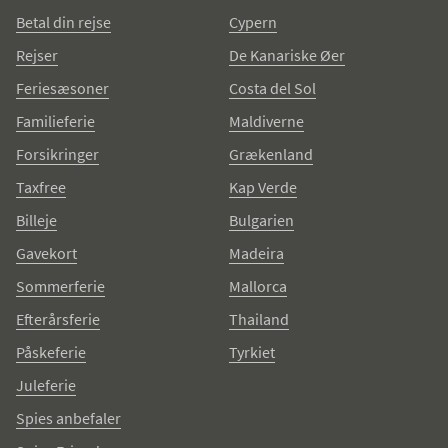
Betal din rejse
Cypern
Rejser
De Kanariske Øer
Feriesæsoner
Costa del Sol
Familieferie
Maldiverne
Forsikringer
Grækenland
Taxfree
Kap Verde
Billeje
Bulgarien
Gavekort
Madeira
Sommerferie
Mallorca
Efterårsferie
Thailand
Påskeferie
Tyrkiet
Juleferie
Spies anbefaler