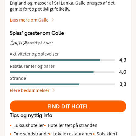
England og masser af Sri Lanka. Galle præges af det
gamle fort og et livligt folkeliv.
Læs mere om Galle
Spies' gæster om Galle
4,7
/5
Baseret på 3 svar
Bedømmelse fra Spies gæster: 4.7/5
Aktiviteter og oplevelser
4,3
Restauranter og barer
4,0
Strande
3,3
Flere bedømmelser
FIND DIT HOTEL
Tips og nyttig info
Luksushoteller
Hoteller tæt på stranden
Fine sandstrande
Lokale restauranter
Solsikkert