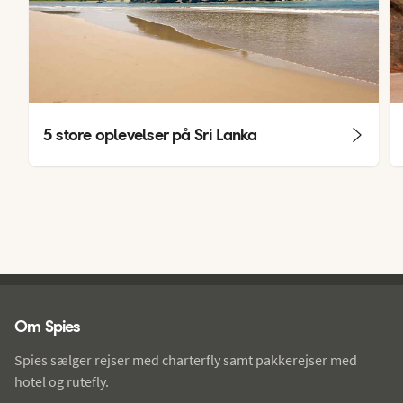
5 store oplevelser på Sri Lanka
Spies - sidefod
Om Spies
Spies sælger rejser med charterfly samt pakkerejser med
hotel og rutefly.