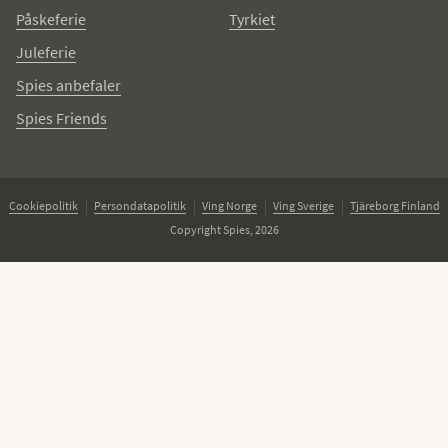
Påskeferie
Tyrkiet
Juleferie
Spies anbefaler
Spies Friends
Cookiepolitik
Persondatapolitik
Ving Norge
Ving Sverige
Tjäreborg Finland
Copyright Spies, 2026