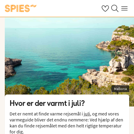
Se dine gemte h
Søg på spies.
Menu
Mallorca
Hvor er der varmt i juli?
Det er nemt at finde varme rejsemål i
juli
, og med vores
varmeguide bliver det endnu nemmere: Ved hjælp af den
kan du finde rejsemålet med den helt rigtige temperatur
for dig.