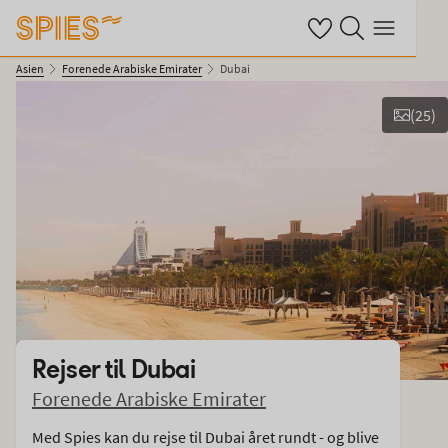
Se dine gemte hotell
Søg på spies.dk
Menu
Asien
Forenede Arabiske Emirater
Dubai
(
25
)
Vis film og billeder
Rejser til
Dubai
Forenede Arabiske Emirater
Med Spies kan du rejse til Dubai året rundt - og blive