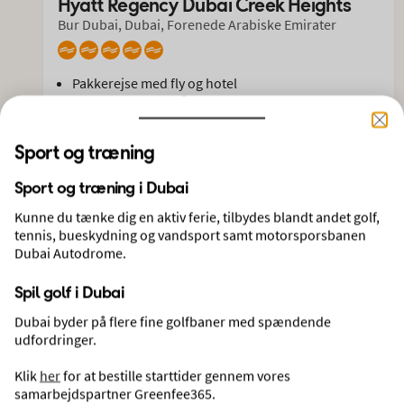
Hyatt Regency Dubai Creek Heights
Bur Dubai, Dubai, Forenede Arabiske Emirater
Pakkerejse med fly og hotel
5 dage, 4 nætter på hotel
Afrejse 26 okt 2026 fra København
Inkl. morgenmad
Sport og træning
Indtjekket bagage indgår
Sport og træning i Dubai
1.109,- i rabat
Kunne du tænke dig en aktiv ferie, tilbydes blandt andet golf,
7.095,-
VÆLG
tennis, bueskydning og vandsport samt motorsporsbanen
Pris pr. person
Dubai Autodrome.
Spil golf i Dubai
Alle hoteller i Dubai
Dubai byder på flere fine golfbaner med spændende
udfordringer.
Klik
her
for at bestille starttider gennem vores
samarbejdspartner Greenfee365.