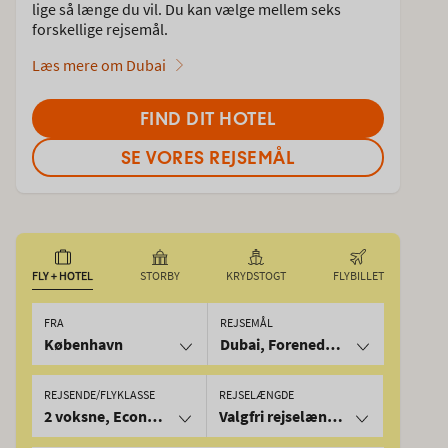
lige så længe du vil. Du kan vælge mellem seks
forskellige rejsemål.
Læs mere om Dubai
FIND DIT HOTEL
SE VORES REJSEMÅL
FLY + HOTEL
STORBY
KRYDSTOGT
FLYBILLET
FRA
REJSEMÅL
København
Dubai, Forenede Arabiske Emirat
REJSENDE/FLYKLASSE
REJSELÆNGDE
2 voksne, Economy
Valgfri rejselængde