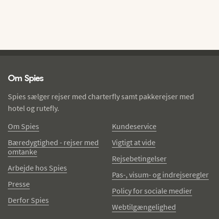
Spies - sidefod
Om Spies
Spies sælger rejser med charterfly samt pakkerejser med
hotel og rutefly.
Om Spies
Kundeservice
Bæredygtighed - rejser med
Vigtigt at vide
omtanke
Rejsebetingelser
Arbejde hos Spies
Pas-, visum- og indrejseregler
Presse
Policy for sociale medier
Derfor Spies
Webtilgængelighed