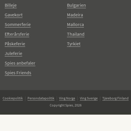
Billeje
Bulgarien
Gavekort
Madeira
Sommerferie
Mallorca
Efterårsferie
Thailand
Påskeferie
Tyrkiet
Juleferie
Spies anbefaler
Spies Friends
Cookiepolitik
Persondatapolitik
Ving Norge
Ving Sverige
Tjäreborg Finland
Copyright Spies, 2026