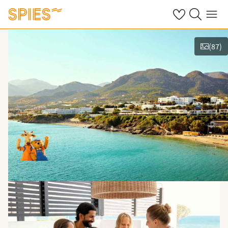
Se dine gemte h
Søg på spies.
Menu
(
87
)
Vis film og billeder