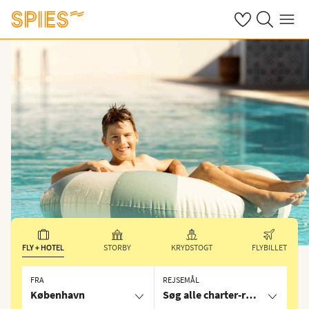
Se dine gemte h
Søg på spies.
Menu
FLY + HOTEL
STORBY
KRYDSTOGT
FLYBILLET
FRA
REJSEMÅL
København
Søg alle charter-rejser