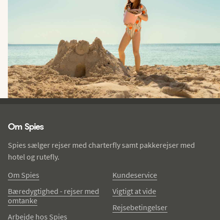
Spies - sidefod
Om Spies
Spies sælger rejser med charterfly samt pakkerejser med
hotel og rutefly.
Om Spies
Kundeservice
Bæredygtighed - rejser med
Vigtigt at vide
omtanke
Rejsebetingelser
Arbejde hos Spies