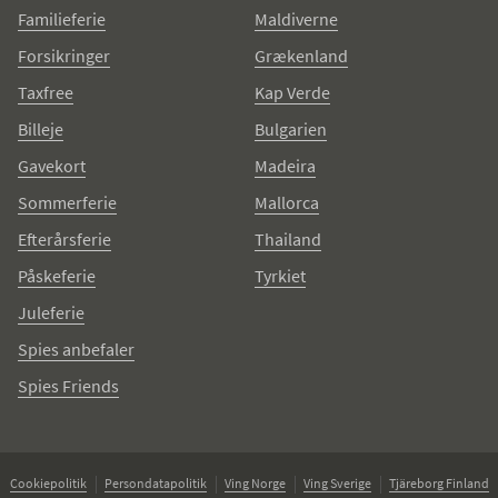
Familieferie
Maldiverne
Forsikringer
Grækenland
Taxfree
Kap Verde
Billeje
Bulgarien
Gavekort
Madeira
Sommerferie
Mallorca
Efterårsferie
Thailand
Påskeferie
Tyrkiet
Juleferie
Spies anbefaler
Spies Friends
Cookiepolitik
Persondatapolitik
Ving Norge
Ving Sverige
Tjäreborg Finland