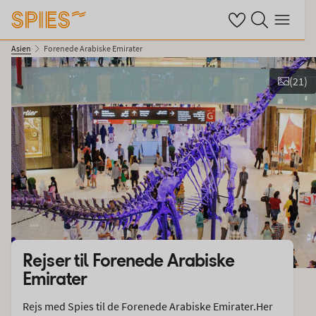
Se dine gemte hote
Søg på spies.dk
Menu
Asien
Forenede Arabiske Emirater
(
21
)
Vis billeder
Rejser til
Forenede Arabiske
Emirater
Rejs med Spies til de Forenede Arabiske Emirater.Her