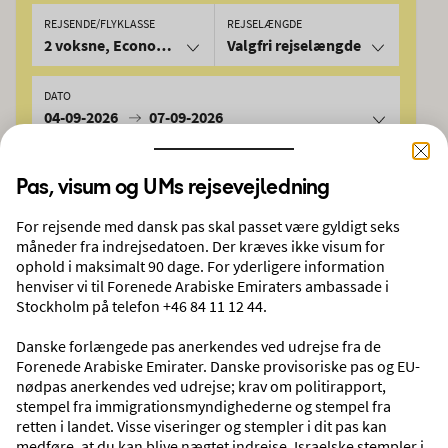
REJSENDE/FLYKLASSE
REJSELÆNGDE
2 voksne, Economy
Valgfri rejselængde
DATO
04-09-2026
07-09-2026
SØG
Pas, visum og UMs rejsevejledning
For rejsende med dansk pas skal passet være gyldigt seks
måneder fra indrejsedatoen. Der kræves ikke visum for
Oplev vores rejsemål
ophold i maksimalt 90 dage. For yderligere information
henviser vi til Forenede Arabiske Emiraters ambassade i
Stockholm på telefon +46 84 11 12 44.
Danske forlængede pas anerkendes ved udrejse fra de
Forenede Arabiske Emirater. Danske provisoriske pas og EU-
nødpas anerkendes ved udrejse; krav om politirapport,
stempel fra immigrationsmyndighederne og stempel fra
retten i landet. Visse viseringer og stempler i dit pas kan
medføre, at du kan blive nægtet indrejse. Israelske stempler i