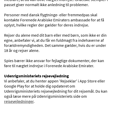
passet giver normalt ikke anledning til problemer.
Oversigt
Personer med dansk flygtninge- eller fremmedpas skal
kontakte Forenede Arabiske Emiraters ambassade for at få
Se vores destinationer på kortet.
oplyst, hvilke regler der gælder for deres indrejse.
VIS KORT
Rejser du alene med dit barn eller med børn, som ikke er din
egne, anbefaler vi, at du får en fuldmagt fra indehaverne af
forældremyndigheden. Det samme gælder, hvis du er under
18 år og rejser alene.
Spies bærer ikke ansvar for fejlagtige dokumenter, der kan
føre til nægtet indrejse i Forenede Arabiske Emirater.
Udenrigsministeriets rejsevejledning
Vi anbefaler, at du henter appen 'Rejseklar' i App Store eller
Google Play for at holde dig opdateret om
Udenrigsministeriets rejsevejledning for dit rejsemål. Du kan
også læse mere på Udenrigsministeriets side om
Dubai
rejsevejledninger
.
Bestil en rejse til Dubai, hvis du længes efter sol og 
varme i kombination med shopping og seværdigheder 