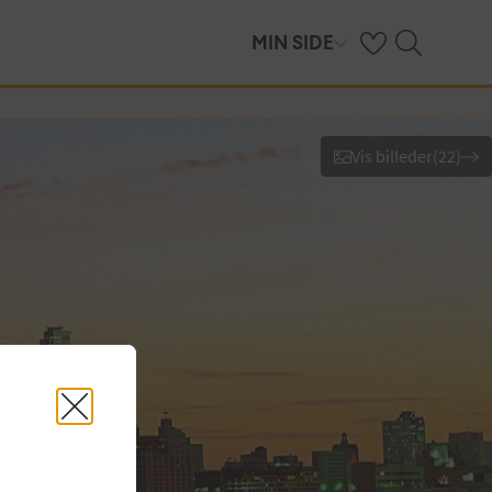
Se dine gemte hot
Søg på spies.dk
MIN SIDE
Vis billeder
(
22
)