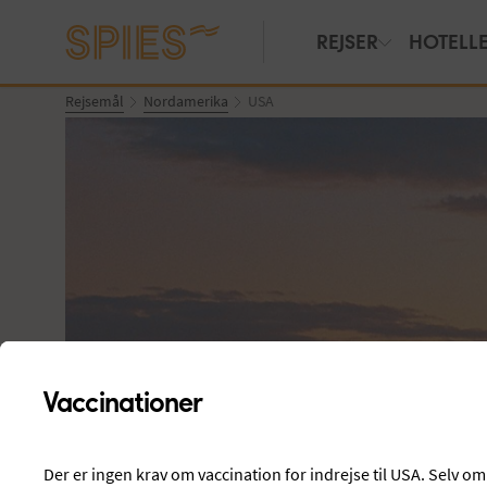
REJSER
HOTELL
Rejsemål
Nordamerika
USA
Vaccinationer
Vis billeder
Der er ingen krav om vaccination for indrejse til USA. Selv om 