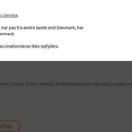
s Service
.
u har pas fra andre lande end Danmark, har
Danmark.
vaccinationskrav ikke opfyldes.
nter, strand, kultur, natteliv, forlystelsesparker og meget, meget and
SEMÅL