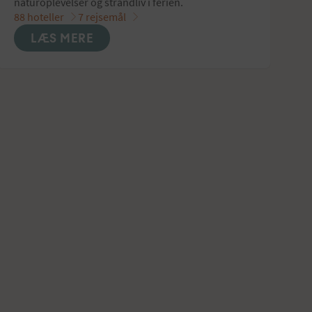
naturoplevelser og strandliv i ferien.
88 hoteller
7 rejsemål
LÆS MERE