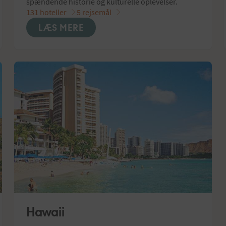
spændende historie og kulturelle oplevelser.
131 hoteller
5 rejsemål
LÆS MERE
Hawaii