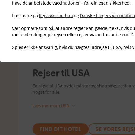
have de anbefalede vaccinationer – for din egen sikkerhed.
Læs mere på
Rejsevaccination
og
Danske Lægers Vaccination
Vær opmærksom på, at andre regler kan gælde, f.eks. hvis d
mellemlandinger på rejsen eller rejser via andre lande end 
Spies er ikke ansvarlig, hvis du nægtes indrejse til USA, hvis 
Rejser til
USA
En rejse til USA byder på storby, shopping, restaura
noget for alle.
Læs mere om USA
FIND DIT HOTEL
SE VORES REJ