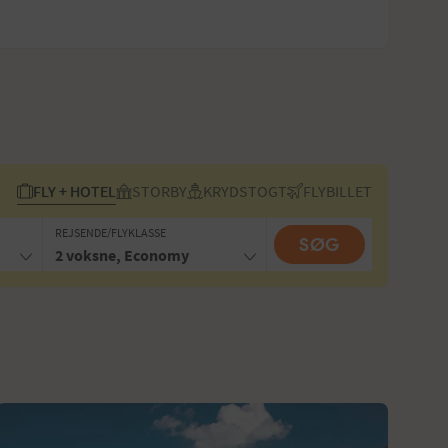
FLY + HOTEL
STORBY
KRYDSTOGT
FLYBILLET
REJSENDE/FLYKLASSE
SØG
2 voksne, Economy